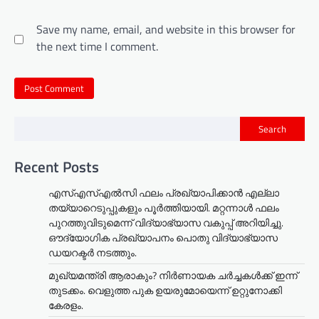
Save my name, email, and website in this browser for
the next time I comment.
Search
Recent Posts
എസ്എസ്എൽസി ഫലം പ്രഖ്യാപിക്കാൻ എല്ലാ
തയ്യാറെടുപ്പുകളും പൂർത്തിയായി. മറ്റന്നാള്‍ ഫലം
പുറത്തുവിടുമെന്ന് വിദ്യാഭ്യാസ വകുപ്പ് അറിയിച്ചു.
ഔദ്യോഗിക പ്രഖ്യാപനം പൊതു വിദ്യാഭ്യാസ
ഡയറക്ടർ നടത്തും.
മുഖ്യമന്ത്രി ആരാകും? നിർണായക ചർച്ചകൾക്ക് ഇന്ന്
തുടക്കം. വെളുത്ത പുക ഉയരുമോയെന്ന് ഉറ്റുനോക്കി
കേരളം.