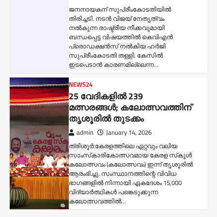
ജനനായകന് സുപ്രീംകോടതിയില്‍
തിരിച്ചടി. നടൻ വിജയ് നേതൃത്വം
നൽകുന്ന രാഷ്ട്രീയ നീക്കവുമായി
ബന്ധപ്പെട്ട വിഷയത്തിൽ കെവിഎൻ
പ്രൊഡക്ഷൻസ് നൽകിയ ഹർജി
സുപ്രീംകോടതി തള്ളി. കേസിൽ
ഇടപെടാൻ കാരണമില്ലെന്ന…
NEWS24
25 വേദികളിൽ 239
മത്സരങ്ങൾ; കലോത്സവത്തിന്
തൃശൂരിൽ തുടക്കം
admin
January 14, 2026
ത്രിശൂർ:കേരളത്തിലെ ഏറ്റവും വലിയ
സാംസ്‌കാരികോത്സവമായ കേരള സ്‌കൂൾ
കലോത്സവം (കലോത്സവം) ഇന്ന് തൃശൂരിൽ
ആരംഭിച്ചു. സംസ്ഥാനത്തിന്റെ വിവിധ
ഭാഗങ്ങളിൽ നിന്നായി ഏകദേശം 15,000
വിദ്യാർത്ഥികൾ പങ്കെടുക്കുന്ന
കലോത്സവത്തിൽ…