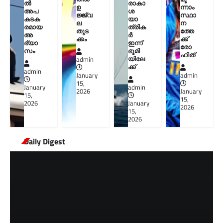
ൽ
രാകാ
ഉ
ന്നാം
അപ
ശ
ജ്ജ്വ
സ്ഥാ
കടക
യാ
ല
ന
രമായ
ത്രിക
തുട
ത്തേ
അ
ർ
ക്കം
ക്ക്
ഭ്യാ
ഇന്ന്
രോ
സം
ഭൂമി
ഹിത്
യിലേ
admin
ക്ക്
admin
January
admin
15,
January
admin
2026
January
15,
15,
2026
January
2026
15,
2026
Daily Digest