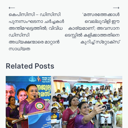
⟵
⟶
കെപിസിസി – ഡിസിസി
‘മത്സരത്തേക്കാൾ
പുനഃസംഘടനാ ചർച്ചകൾ
വെല്ലുവിളി ഈ
അന്തിമഘട്ടത്തിൽ; വിവിധ
കാര്യമാണ്’; അവസാന
ഡിസിസി
ടെസ്റ്റിൽ കളിക്കാത്തതിനെ
അധ്യക്ഷന്മാരെ മാറ്റാൻ
കുറിച്ച് സ്‌റ്റോക്‌സ്
സാധ്യത
Related Posts