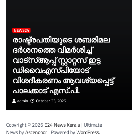
NEWS24
രാഷ്ട്രപതിയുടെ ശബരിമല
ദർശനത്തെ വിമർശിച്ച്
വാട്‌സ്ആപ്പ് സ്റ്റാറ്റസ് ഇട്ട
ഡിവൈഎസ്‌പിയോട്
വിശദീകരണം ആവശ്യപ്പെട്ട്
പാലക്കാട് എസ്.പി.
admin
October 23, 2025
Copyright © 2026
E24 News Kerala
| Ultimate
News by
Ascendoor
| Powered by
WordPress
.