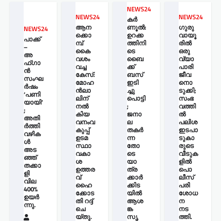
NEWS24
NEWS24
NEWS24
കർ
ആന
ണൂൽ:
ഗുരു
NEWS24
ക്കൊ
ഉറക്ക
വായൂ
പാക്ക്
മ്പ്
ത്തിനി
രില്‍
–
കൈ
ടെ
ഒരു
അ
വശം
ബൈ
വ്യാ
ഫ്ഗാ
വച്ച
ക്ക്
പാരി
ൻ
കേസ്:
ബസ്
ജീവ
സംഘ
മോഹ
ഇടി
നൊ
ർഷം
ന്‍ലാ
ച്ചു
ടുക്കി;
‘പണി
ലിന്
പൊട്ടി
സംഭ
യായി’
നൽ
;
വത്തി
;
കിയ
ജനാ
ല്‍
അതി
വനംവ
ല
പലിശ
ർത്തി
കുപ്പ്
തകർ
ഇടപാ
വഴിക
ഉടമ
ന്ന
ടുകാ
ൾ
സ്ഥാ
തോ
രുടെ
അട
വകാ
ടെ
വീടുക
ഞ്ഞ്
ശ
യാ
ളില്‍
തക്കാ
ഉത്തര
ത്ര
പൊ
ളി
വ്
ക്കാർ
ലീസ്
വില
ഹൈ
ക്കിട
പരി
400%
ക്കോട
യിൽ
ശോധ
ഉയർ
തി റദ്ദ്
ആശ
ന
ന്നു.
ചെ
ങ്ക
നട
യ്തു.
സൃ
ത്തി.