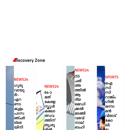
Discovery Zone
NEWS24
ISS
SPORTS
NEWS24
ചരി
ഐ
ഗുരു
ത്ര
NEWS24
സി
വായൂ
ത്തിൽ
64-ാ
സി
ർ–
ആ
മത്
റാങ്കിം
എറ
ദ്യ
കേരള
ഗിൽ
ണാ
മെഡി
സ്കൂൾ
ഒന്നാ
കുളം
ക്കൽ
കലോ
മൻ
പാസ
മടങ്ങി
ത്സവ
വിരാട്
ഞ്ചർ
വരവ്:
ത്തിന്
കോ
ട്രെ
നാല്
തൃശൂ
ലി;
യിനി
ബഹി
രിൽ
മൂ