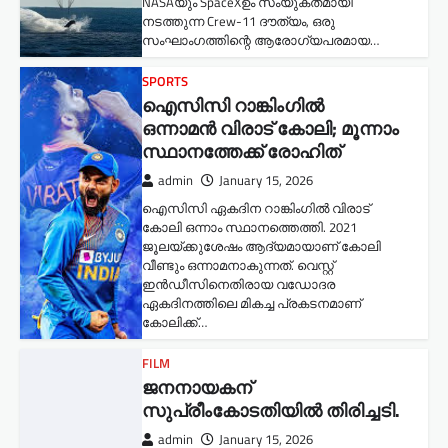
NASAയും SpaceXഉം സംയുക്തമായി
നടത്തുന്ന Crew-11 ദൗത്യം, ഒരു
സംഘാംഗത്തിന്റെ ആരോഗ്യപരമായ…
SPORTS
ഐസിസി റാങ്കിംഗിൽ
ഒന്നാമൻ വിരാട് കോലി; മൂന്നാം
സ്ഥാനത്തേക്ക് രോഹിത്
admin
January 15, 2026
ഐസിസി ഏകദിന റാങ്കിംഗിൽ വിരാട്
കോലി ഒന്നാം സ്ഥാനത്തെത്തി. 2021
ജൂലയ്ക്കുശേഷം ആദ്യമായാണ് കോലി
വീണ്ടും ഒന്നാമനാകുന്നത്. വെസ്റ്റ്
ഇൻഡീസിനെതിരായ വഡോദര
ഏകദിനത്തിലെ മികച്ച പ്രകടനമാണ്
കോലിക്ക്…
FILM
ജനനായകന്
സുപ്രീംകോടതിയില്‍ തിരിച്ചടി.
admin
January 15, 2026