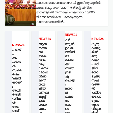
കലോത്സവം (കലോത്സവം) ഇന്ന് തൃശൂരിൽ
ആരംഭിച്ചു. സംസ്ഥാനത്തിന്റെ വിവിധ
ഭാഗങ്ങളിൽ നിന്നായി ഏകദേശം 15,000
വിദ്യാർത്ഥികൾ പങ്കെടുക്കുന്ന
കലോത്സവത്തിൽ…
NEWS24
NEWS24
NEWS24
കർ
ആന
ണൂൽ:
ഗുരു
NEWS24
ക്കൊ
ഉറക്ക
വായൂ
പാക്ക്
മ്പ്
ത്തിനി
രില്‍
–
കൈ
ടെ
ഒരു
അ
വശം
ബൈ
വ്യാ
ഫ്ഗാ
വച്ച
ക്ക്
പാരി
ൻ
കേസ്:
ബസ്
ജീവ
സംഘ
മോഹ
ഇടി
നൊ
ർഷം
ന്‍ലാ
ച്ചു
ടുക്കി;
‘പണി
ലിന്
പൊട്ടി
സംഭ
യായി’
നൽ
;
വത്തി
;
കിയ
ജനാ
ല്‍
അതി
വനംവ
ല
പലിശ
ർത്തി
കുപ്പ്
തകർ
ഇടപാ
വഴിക
ഉടമ
ന്ന
ടുകാ
ൾ
സ്ഥാ
തോ
രുടെ
അട
വകാ
ടെ
വീടുക
ഞ്ഞ്
ശ
യാ
ളില്‍