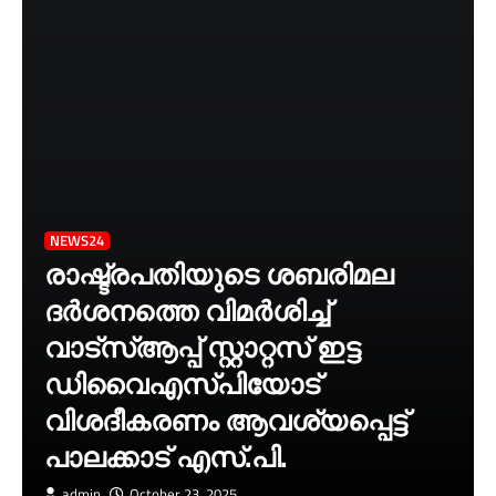
NEWS24
രാഷ്ട്രപതിയുടെ ശബരിമല
ദർശനത്തെ വിമർശിച്ച്
വാട്‌സ്ആപ്പ് സ്റ്റാറ്റസ് ഇട്ട
ഡിവൈഎസ്‌പിയോട്
വിശദീകരണം ആവശ്യപ്പെട്ട്
പാലക്കാട് എസ്.പി.
admin
October 23, 2025