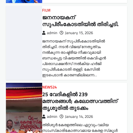
FILM
ജനനായകന്
സുപ്രീംകോടതിയില്‍ തിരിച്ചടി.
admin
January 15, 2026
ജനനായകന് സുപ്രീംകോടതിയില്‍
തിരിച്ചടി. നടൻ വിജയ് നേതൃത്വം
നൽകുന്ന രാഷ്ട്രീയ നീക്കവുമായി
ബന്ധപ്പെട്ട വിഷയത്തിൽ കെവിഎൻ
പ്രൊഡക്ഷൻസ് നൽകിയ ഹർജി
സുപ്രീംകോടതി തള്ളി. കേസിൽ
ഇടപെടാൻ കാരണമില്ലെന്ന…
NEWS24
25 വേദികളിൽ 239
മത്സരങ്ങൾ; കലോത്സവത്തിന്
തൃശൂരിൽ തുടക്കം
admin
January 14, 2026
ത്രിശൂർ:കേരളത്തിലെ ഏറ്റവും വലിയ
സാംസ്‌കാരികോത്സവമായ കേരള സ്‌കൂൾ