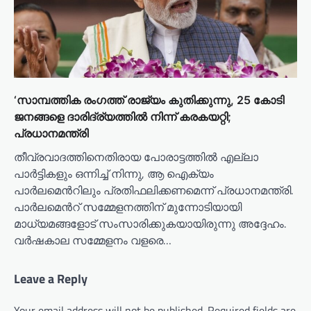
‘സാമ്പത്തിക രംഗത്ത് രാജ്യം കുതിക്കുന്നു, 25 കോടി
ജനങ്ങളെ ദാരിദ്ര്യത്തിൽ നിന്ന് കരകയറ്റി;
പ്രധാനമന്ത്രി
തീവ്രവാദത്തിനെതിരായ പോരാട്ടത്തിൽ എല്ലാ
പാർട്ടികളും ഒന്നിച്ച് നിന്നു, ആ ഐക്യം
പാർലമെന്‍റിലും പ്രതിഫലിക്കണമെന്ന് പ്രധാനമന്ത്രി.
പാര്‍ലമെന്‍റ് സമ്മേളനത്തിന് മുന്നോടിയായി
മാധ്യമങ്ങളോട് സംസാരിക്കുകയായിരുന്നു അദ്ദേഹം.
വർഷകാല സമ്മേളനം വളരെ…
Leave a Reply
Your email address will not be published.
Required fields are