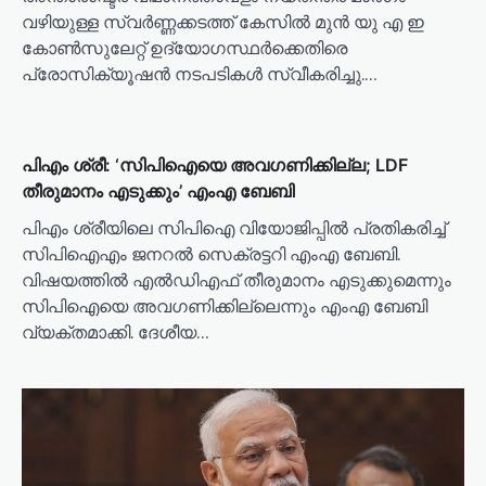
വഴിയുള്ള സ്വർണ്ണക്കടത്ത് കേസിൽ മുൻ യു എ ഇ
കോൺസുലേറ്റ് ഉദ്യോഗസ്ഥർക്കെതിരെ
പ്രോസിക്യൂഷൻ നടപടികൾ സ്വീകരിച്ചു.…
പിഎം ശ്രീ: ‘സിപിഐയെ അവഗണിക്കില്ല; LDF
തീരുമാനം എടുക്കും’ എംഎ ബേബി
പിഎം ശ്രീയിലെ സിപിഐ വിയോജിപ്പിൽ പ്രതികരിച്ച്
സിപിഐഎം ജനറൽ സെക്രട്ടറി എംഎ ബേബി.
വിഷയത്തിൽ എൽഡിഎഫ് തീരുമാനം എടുക്കുമെന്നും
സിപിഐയെ അവഗണിക്കില്ലെന്നും എംഎ ബേബി
വ്യക്തമാക്കി. ദേശീയ…