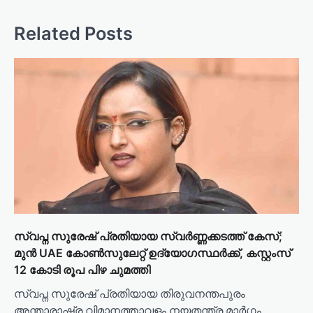
Related Posts
സ്വപ്ന സുരേഷ് പ്രതിയായ സ്വർണ്ണക്കടത്ത് കേസ്;
മുൻ UAE കോൺസുലേറ്റ് ഉദ്യോഗസ്ഥർക്ക്, കസ്റ്റംസ്
12 കോടി രൂപ പിഴ ചുമത്തി
സ്വപ്ന സുരേഷ് പ്രതിയായ തിരുവനന്തപുരം
അന്താരാഷ്ട്ര വിമാനത്താവളം നയതന്ത്ര മാർഗം