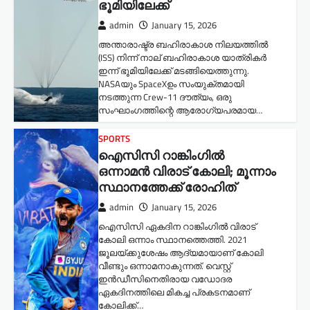
ഭൂമിയിലേക്ക്
admin
January 15, 2026
അന്താരാഷ്ട്ര ബഹിരാകാശ നിലയത്തിൽ
(ISS) നിന്ന് നാല് ബഹിരാകാശ യാത്രികർ
ഇന്ന് ഭൂമിയിലേക്ക് മടങ്ങിയെത്തുന്നു.
NASAയും SpaceXഉം സംയുക്തമായി
നടത്തുന്ന Crew-11 ദൗത്യം, ഒരു
സംഘാംഗത്തിന്റെ ആരോഗ്യപരമായ…
SPORTS
ഐസിസി റാങ്കിംഗിൽ
ഒന്നാമൻ വിരാട് കോലി; മൂന്നാം
സ്ഥാനത്തേക്ക് രോഹിത്
admin
January 15, 2026
ഐസിസി ഏകദിന റാങ്കിംഗിൽ വിരാട്
കോലി ഒന്നാം സ്ഥാനത്തെത്തി. 2021
ജൂലയ്ക്കുശേഷം ആദ്യമായാണ് കോലി
വീണ്ടും ഒന്നാമനാകുന്നത്. വെസ്റ്റ്
ഇൻഡീസിനെതിരായ വഡോദര
ഏകദിനത്തിലെ മികച്ച പ്രകടനമാണ്
കോലിക്ക്…