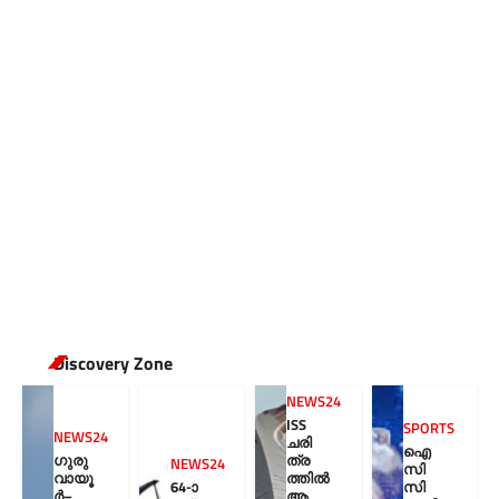
Discovery Zone
NEWS24
ISS
SPORTS
NEWS24
ചരി
ഐ
ഗുരു
ത്ര
NEWS24
സി
വായൂ
ത്തിൽ
64-ാ
സി
ർ–
ആ