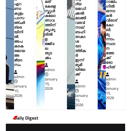
മത്
റാങ്കിം
എറ
ദ്യ
കേരള
ഗിൽ
ണാ
മെഡി
സ്കൂൾ
ഒന്നാ
കുളം
ക്കൽ
കലോ
മൻ
പാസ
മടങ്ങി
ത്സവ
വിരാട്
ഞ്ചർ
വരവ്:
ത്തിന്
കോ
ട്രെ
നാല്
തൃശൂ
ലി;
യിനി
ബഹി
രിൽ
മൂ
ൽ
രാകാ
ഉ
ന്നാം
അപ
ശ
ജ്ജ്വ
സ്ഥാ
കടക
യാ
ല
ന
രമായ
ത്രിക
തുട
ത്തേ
അ
ർ
ക്കം
ക്ക്
ഭ്യാ
ഇന്ന്
രോ
സം
ഭൂമി
ഹിത്
യിലേ
admin
ക്ക്
admin
January
admin
15,
January
admin
2026
January
15,
15,
2026
January
2026
15,
2026
Daily Digest