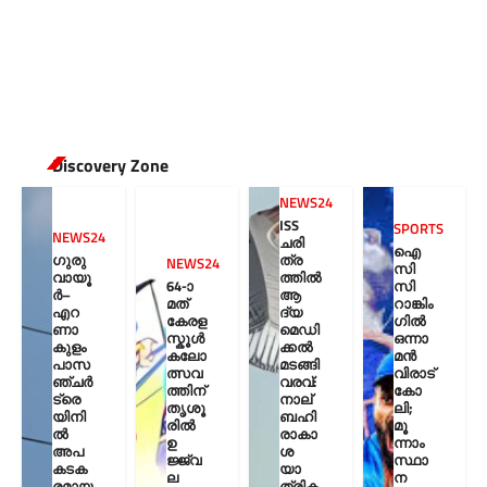
Discovery Zone
NEWS24
ISS
SPORTS
NEWS24
ചരി
ഐ
ഗുരു
ത്ര
NEWS24
സി
വായൂ
ത്തിൽ
64-ാ
സി
ർ–
ആ
മത്
റാങ്കിം
എറ
ദ്യ
കേരള
ഗിൽ
ണാ
മെഡി
സ്കൂൾ
ഒന്നാ
കുളം
ക്കൽ
കലോ
മൻ
പാസ
മടങ്ങി
ത്സവ
വിരാട്
ഞ്ചർ
വരവ്:
ത്തിന്
കോ
ട്രെ
നാല്
തൃശൂ
ലി;
യിനി
ബഹി
രിൽ
മൂ
ൽ
രാകാ
ഉ
ന്നാം
അപ
ശ
ജ്ജ്വ
സ്ഥാ
കടക
യാ
ല
ന
രമായ
ത്രിക