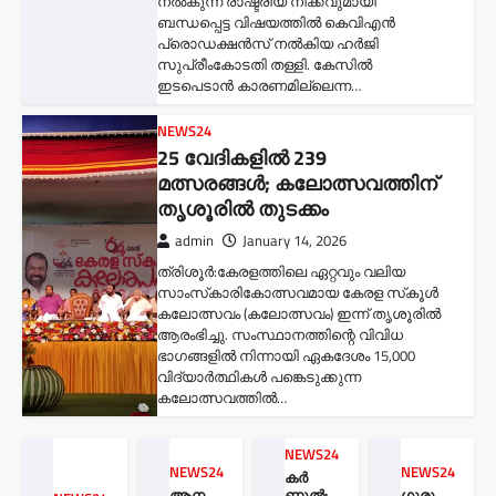
നൽകുന്ന രാഷ്ട്രീയ നീക്കവുമായി
ബന്ധപ്പെട്ട വിഷയത്തിൽ കെവിഎൻ
പ്രൊഡക്ഷൻസ് നൽകിയ ഹർജി
സുപ്രീംകോടതി തള്ളി. കേസിൽ
ഇടപെടാൻ കാരണമില്ലെന്ന…
NEWS24
25 വേദികളിൽ 239
മത്സരങ്ങൾ; കലോത്സവത്തിന്
തൃശൂരിൽ തുടക്കം
admin
January 14, 2026
ത്രിശൂർ:കേരളത്തിലെ ഏറ്റവും വലിയ
സാംസ്‌കാരികോത്സവമായ കേരള സ്‌കൂൾ
കലോത്സവം (കലോത്സവം) ഇന്ന് തൃശൂരിൽ
ആരംഭിച്ചു. സംസ്ഥാനത്തിന്റെ വിവിധ
ഭാഗങ്ങളിൽ നിന്നായി ഏകദേശം 15,000
വിദ്യാർത്ഥികൾ പങ്കെടുക്കുന്ന
കലോത്സവത്തിൽ…
NEWS24
NEWS24
NEWS24
കർ
ആന
ണൂൽ:
ഗുരു