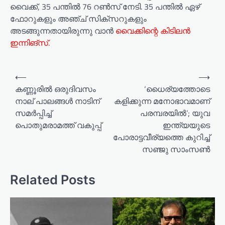
വൈക്ക്, 35 പന്തിൽ 76 റൺസ് നേടി. 35 പന്തിൽ ഏഴ്
ഫോറുകളും അഞ്ച് സിക്സറുകളും
അടങ്ങുന്നതായിരുന്നു വാൻ
വൈക്കിന്റെ കിടിലൻ
ഇന്നിങ്സ്.
⟵
⟶
കണ്ണൂരിൽ ഒരുദിവസം
‘ധൈര്യത്തോടെ
നാല് പാലങ്ങള്‍ നാടിന്
കളിക്കുന്ന മനോഭാവമാണ്
സമർപ്പിച്ച്
പരമ്പരയില്‍’; യുവ
പൊതുമരാമത്ത് വകുപ്പ്
ഇന്ത്യയുടെ
പോരാട്ടവീര്യത്തെ കുറിച്ച്
സഞ്ജു സാംസണ്‍
Related Posts