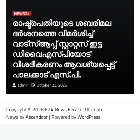
NEWS24
രാഷ്ട്രപതിയുടെ ശബരിമല
ദർശനത്തെ വിമർശിച്ച്
വാട്‌സ്ആപ്പ് സ്റ്റാറ്റസ് ഇട്ട
ഡിവൈഎസ്‌പിയോട്
വിശദീകരണം ആവശ്യപ്പെട്ട്
പാലക്കാട് എസ്.പി.
admin
October 23, 2025
Copyright © 2026
E24 News Kerala
| Ultimate
News by
Ascendoor
| Powered by
WordPress
.