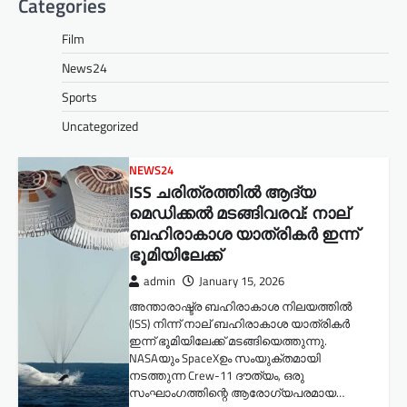
Categories
Film
News24
Sports
Uncategorized
NEWS24
ISS ചരിത്രത്തിൽ ആദ്യ
മെഡിക്കൽ മടങ്ങിവരവ്: നാല്
ബഹിരാകാശ യാത്രികർ ഇന്ന്
ഭൂമിയിലേക്ക്
admin
January 15, 2026
അന്താരാഷ്ട്ര ബഹിരാകാശ നിലയത്തിൽ
(ISS) നിന്ന് നാല് ബഹിരാകാശ യാത്രികർ
ഇന്ന് ഭൂമിയിലേക്ക് മടങ്ങിയെത്തുന്നു.
NASAയും SpaceXഉം സംയുക്തമായി
നടത്തുന്ന Crew-11 ദൗത്യം, ഒരു
സംഘാംഗത്തിന്റെ ആരോഗ്യപരമായ…