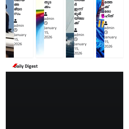
തുട
ത്തേ
അ
ർ
ക്കം
ക്ക്
ഭ്യാ
ഇന്ന്
രോ
സം
ഭൂമി
ഹിത്
യിലേ
admin
ക്ക്
admin
January
admin
15,
January
admin
2026
January
15,
15,
2026
January
2026
15,
2026
Daily Digest