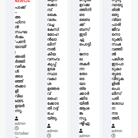
NEWS24
ക്കൊ
ഉറക്ക
വായൂ
പാക്ക്
മ്പ്
ത്തിനി
രില്‍
–
കൈ
ടെ
ഒരു
അ
വശം
ബൈ
വ്യാ
ഫ്ഗാ
വച്ച
ക്ക്
പാരി
ൻ
കേസ്:
ബസ്
ജീവ
സംഘ
മോഹ
ഇടി
നൊ
ർഷം
ന്‍ലാ
ച്ചു
ടുക്കി;
‘പണി
ലിന്
പൊട്ടി
സംഭ
യായി’
നൽ
;
വത്തി
;
കിയ
ജനാ
ല്‍
അതി
വനംവ
ല
പലിശ
ർത്തി
കുപ്പ്
തകർ
ഇടപാ
വഴിക
ഉടമ
ന്ന
ടുകാ
ൾ
സ്ഥാ
തോ
രുടെ
അട
വകാ
ടെ
വീടുക
ഞ്ഞ്
ശ
യാ
ളില്‍
തക്കാ
ഉത്തര
ത്ര
പൊ
ളി
വ്
ക്കാർ
ലീസ്
വില
ഹൈ
ക്കിട
പരി
400%
ക്കോട
യിൽ
ശോധ
ഉയർ
തി റദ്ദ്
ആശ
ന
ന്നു.
ചെ
ങ്ക
നട
യ്തു.
സൃ
ത്തി.
ഷ്ടിച്ചു.
admin
admin
admin
October
admin