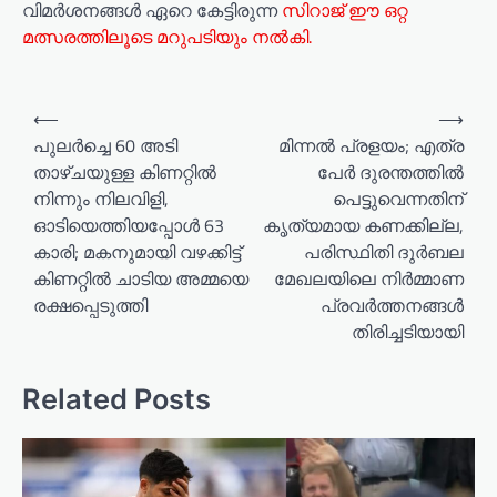
വിമർശനങ്ങൾ ഏറെ കേട്ടിരുന്ന
സിറാജ് ഈ ഒറ്റ
മത്സരത്തിലൂടെ മറുപടിയും നൽകി.
⟵
⟶
പുലർച്ചെ 60 അടി
മിന്നല്‍ പ്രളയം; എത്ര
താഴ്ചയുള്ള കിണറ്റിൽ
പേർ ദുരന്തത്തില്‍
നിന്നും നിലവിളി,
പെട്ടുവെന്നതിന്
ഓടിയെത്തിയപ്പോൾ 63
കൃത്യമായ കണക്കില്ല,
കാരി; മകനുമായി വഴക്കിട്ട്
പരിസ്ഥിതി ദുർബല
കിണറ്റിൽ ചാടിയ അമ്മയെ
മേഖലയിലെ നിർമ്മാണ
രക്ഷപ്പെടുത്തി
പ്രവർത്തനങ്ങൾ
തിരിച്ചടിയായി
Related Posts