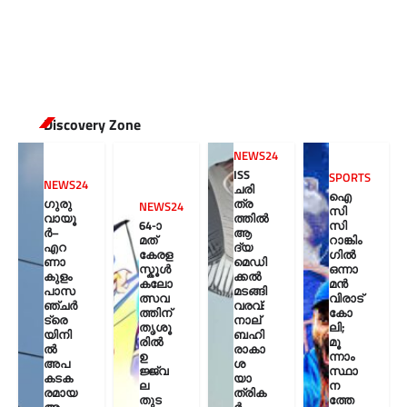
Discovery Zone
NEWS24
ISS
SPORTS
NEWS24
ചരി
ഐ
ഗുരു
ത്ര
NEWS24
സി
വായൂ
ത്തിൽ
64-ാ
സി
ർ–
ആ
മത്
റാങ്കിം
എറ
ദ്യ
കേരള
ഗിൽ
ണാ
മെഡി
സ്കൂൾ
ഒന്നാ
കുളം
ക്കൽ
കലോ
മൻ
പാസ
മടങ്ങി
ത്സവ
വിരാട്
ഞ്ചർ
വരവ്:
ത്തിന്
കോ
ട്രെ
നാല്
തൃശൂ
ലി;
യിനി
ബഹി
രിൽ
മൂ
ൽ
രാകാ
ഉ
ന്നാം
അപ
ശ
ജ്ജ്വ
സ്ഥാ
കടക
യാ
ല
ന
രമായ
ത്രിക
തുട
ത്തേ
അ
ർ