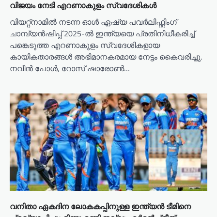
വിജയം നേടി എറണാകുളം സ്വദേശികൾ
വിയറ്റ്‌നാമിൽ നടന്ന ഓൾ ഏഷ്യ പവർലിഫ്റ്റിംഗ്
ചാമ്പ്യൻഷിപ്പ് 2025-ൽ ഇന്ത്യയെ പ്രതിനിധീകരിച്ച്
പങ്കെടുത്ത എറണാകുളം സ്വദേശികളായ
കായികതാരങ്ങൾ അഭിമാനകരമായ നേട്ടം കൈവരിച്ചു.
നവീൻ പോൾ, റോസ് ഷാരോൺ…
വനിതാ ഏകദിന ലോകകപ്പിനുള്ള ഇന്ത്യൻ ടീമിനെ