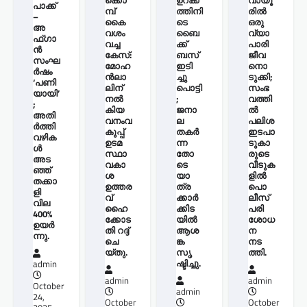
ക്കൊ
ഉറക്ക
വായൂ
പാക്ക്
മ്പ്
ത്തിനി
രില്‍
–
കൈ
ടെ
ഒരു
അ
വശം
ബൈ
വ്യാ
ഫ്ഗാ
വച്ച
ക്ക്
പാരി
ൻ
കേസ്:
ബസ്
ജീവ
സംഘ
മോഹ
ഇടി
നൊ
ർഷം
ന്‍ലാ
ച്ചു
ടുക്കി;
‘പണി
ലിന്
പൊട്ടി
സംഭ
യായി’
നൽ
;
വത്തി
;
കിയ
ജനാ
ല്‍
അതി
വനംവ
ല
പലിശ
ർത്തി
കുപ്പ്
തകർ
ഇടപാ
വഴിക
ഉടമ
ന്ന
ടുകാ
ൾ
സ്ഥാ
തോ
രുടെ
അട
വകാ
ടെ
വീടുക
ഞ്ഞ്
ശ
യാ
ളില്‍
തക്കാ
ഉത്തര
ത്ര
പൊ
ളി
വ്
ക്കാർ
ലീസ്
വില
ഹൈ
ക്കിട
പരി
400%
ക്കോട
യിൽ
ശോധ
ഉയർ
തി റദ്ദ്
ആശ
ന
ന്നു.
ചെ
ങ്ക
നട
യ്തു.
സൃ
ത്തി.
ഷ്ടിച്ചു.
admin
admin
admin
October
admin
24,
October
October