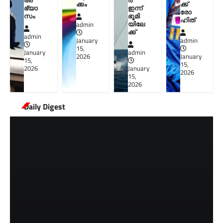
ക്കം
ക്ക്
ഭ്യാ
ഇന്ന്
രോ
സം
ഭൂമി
ഹിത്
യിലേ
admin
ക്ക്
admin
January
admin
15,
January
admin
2026
January
15,
15,
2026
January
2026
15,
2026
Daily Digest