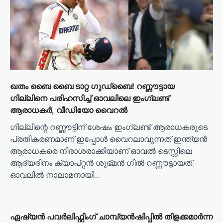
ഖതം ബൈ ബൈ ടാറ്റ ഗുഡ്‌ബൈ! റണ്ണൗട്ടായ
ഗില്ലിനെ പരിഹസിച്ച് ഓവലിലെ ഇംഗ്ലണ്ട്
ആരാധകര്‍, വീഡിയോ വൈറല്‍
ഗില്ലിന്റെ റണ്ണൗട്ടിന് ശേഷം ഇംഗ്ലണ്ട് ആരാധകരുടെ
പ്രതികരണമാണ് ഇപ്പോള്‍ വൈറലാവുന്നത് ഇന്ത്യന്‍
ആരാധകരെ നിരാശരാക്കിയാണ് ഓവല്‍ ടെസ്റ്റിലെ
ആദ്യദിനം ക്യാപ്റ്റന്‍ ശുഭ്മന്‍ ഗില്‍ റണ്ണൗട്ടായത്.
ഓവലില്‍ നാലാമനായി…
ഏഷ്യൻ പവർലിഫ്റ്റിംഗ് ചാമ്പ്യൻഷിപ്പിൽ തിളക്കമാർന്ന