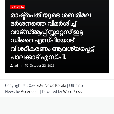
NEWS24
രാഷ്ട്രപതിയുടെ ശബരിമല
ദർശനത്തെ വിമർശിച്ച്
വാട്‌സ്ആപ്പ് സ്റ്റാറ്റസ് ഇട്ട
ഡിവൈഎസ്‌പിയോട്
വിശദീകരണം ആവശ്യപ്പെട്ട്
പാലക്കാട് എസ്.പി.
admin
October 23, 2025
Copyright © 2026
E24 News Kerala
| Ultimate
News by
Ascendoor
| Powered by
WordPress
.