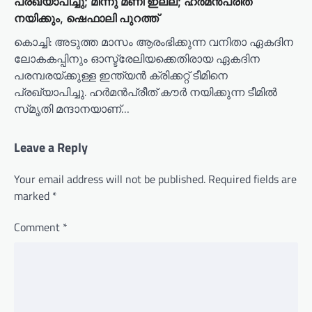
പ്രഖ്യാപിച്ചു; മിന്നു മണി ഇല്ല; ഹർമൻപ്രീത്
നയിക്കും, ഷെഫാലി പുറത്ത്
കൊച്ചി: അടുത്ത മാസം ആരംഭിക്കുന്ന വനിതാ ഏകദിന
ലോകകപ്പിനും ഓസ്ട്രേലിയക്കെതിരായ ഏകദിന
പരമ്പരയ്ക്കുള്ള ഇന്ത്യൻ ക്രിക്കറ്റ് ടീമിനെ
പ്രഖ്യാപിച്ചു. ഹർമൻപ്രീത് കൗർ നയിക്കുന്ന ടീമില്‍
സ്‌മൃതി മന്ദാനയാണ്…
Leave a Reply
Your email address will not be published.
Required fields are
marked
*
Comment
*