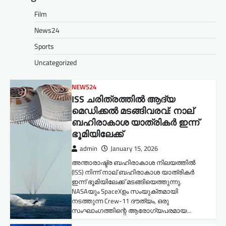
Film
News24
Sports
Uncategorized
NEWS24
ISS ചരിത്രത്തിൽ ആദ്യ
മെഡിക്കൽ മടങ്ങിവരവ്: നാല്
ബഹിരാകാശ യാത്രികർ ഇന്ന്
ഭൂമിയിലേക്ക്
admin
January 15, 2026
അന്താരാഷ്ട്ര ബഹിരാകാശ നിലയത്തിൽ
(ISS) നിന്ന് നാല് ബഹിരാകാശ യാത്രികർ
ഇന്ന് ഭൂമിയിലേക്ക് മടങ്ങിയെത്തുന്നു.
NASAയും SpaceXഉം സംയുക്തമായി
നടത്തുന്ന Crew-11 ദൗത്യം, ഒരു
സംഘാംഗത്തിന്റെ ആരോഗ്യപരമായ…