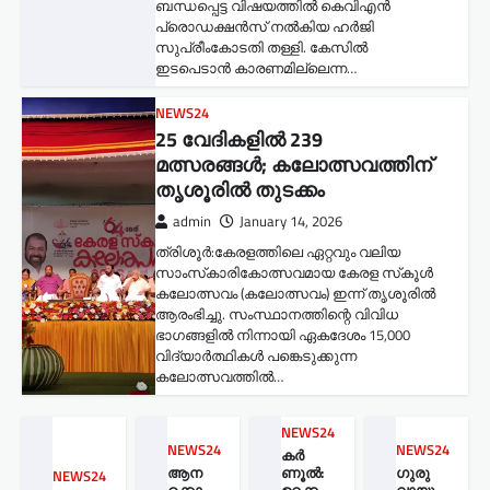
ബന്ധപ്പെട്ട വിഷയത്തിൽ കെവിഎൻ
പ്രൊഡക്ഷൻസ് നൽകിയ ഹർജി
സുപ്രീംകോടതി തള്ളി. കേസിൽ
ഇടപെടാൻ കാരണമില്ലെന്ന…
NEWS24
25 വേദികളിൽ 239
മത്സരങ്ങൾ; കലോത്സവത്തിന്
തൃശൂരിൽ തുടക്കം
admin
January 14, 2026
ത്രിശൂർ:കേരളത്തിലെ ഏറ്റവും വലിയ
സാംസ്‌കാരികോത്സവമായ കേരള സ്‌കൂൾ
കലോത്സവം (കലോത്സവം) ഇന്ന് തൃശൂരിൽ
ആരംഭിച്ചു. സംസ്ഥാനത്തിന്റെ വിവിധ
ഭാഗങ്ങളിൽ നിന്നായി ഏകദേശം 15,000
വിദ്യാർത്ഥികൾ പങ്കെടുക്കുന്ന
കലോത്സവത്തിൽ…
NEWS24
NEWS24
NEWS24
കർ
ആന
ണൂൽ:
ഗുരു
NEWS24