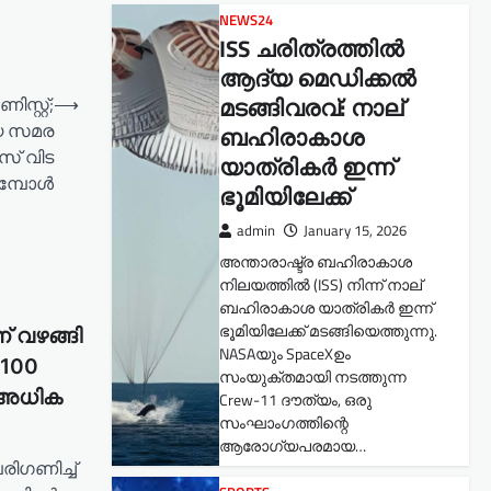
NEWS24
ISS ചരിത്രത്തിൽ
ആദ്യ മെഡിക്കൽ
മടങ്ങിവരവ്: നാല്
റ്റ്;
⟶
യ സമര
ബഹിരാകാശ
സ് വിട
യാത്രികർ ഇന്ന്
ുമ്പോൾ
ഭൂമിയിലേക്ക്
admin
January 15, 2026
അന്താരാഷ്ട്ര ബഹിരാകാശ
നിലയത്തിൽ (ISS) നിന്ന് നാല്
ബഹിരാകാശ യാത്രികർ ഇന്ന്
ഭൂമിയിലേക്ക് മടങ്ങിയെത്തുന്നു.
് വഴങ്ങി
NASAയും SpaceXഉം
 100
സംയുക്തമായി നടത്തുന്ന
 അധിക
Crew-11 ദൗത്യം, ഒരു
സംഘാംഗത്തിന്റെ
ആരോഗ്യപരമായ…
ിഗണിച്ച്