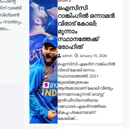
ംപിന്റെ
SPORTS
ഐസിസി
ന് വഴങ്ങി
റാങ്കിംഗിൽ ഒന്നാമൻ
0 ബില്യൺ
 നടത്തും.
വിരാട് കോലി;
്തം…
മൂന്നാം
സ്ഥാനത്തേക്ക്
രോഹിത്
admin
January 15, 2026
ഐസിസി ഏകദിന റാങ്കിംഗിൽ
വിരാട് കോലി ഒന്നാം
സ്ഥാനത്തെത്തി. 2021
ജൂലയ്ക്കുശേഷം
ആദ്യമായാണ് കോലി വീണ്ടും
ഒന്നാമനാകുന്നത്. വെസ്റ്റ്
ഇൻഡീസിനെതിരായ
വഡോദര ഏകദിനത്തിലെ
മികച്ച പ്രകടനമാണ്
കോലിക്ക്…