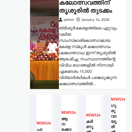
കലോത്സവത്തിന്
തൃശൂരിൽ തുടക്കം
admin
January 14, 2026
ത്രിശൂർ:കേരളത്തിലെ ഏറ്റവും
വലിയ
സാംസ്‌കാരികോത്സവമായ
കേരള സ്‌കൂൾ കലോത്സവം
(കലോത്സവം) ഇന്ന് തൃശൂരിൽ
ആരംഭിച്ചു. സംസ്ഥാനത്തിന്റെ
വിവിധ ഭാഗങ്ങളിൽ നിന്നായി
ഏകദേശം 15,000
വിദ്യാർത്ഥികൾ പങ്കെടുക്കുന്ന
കലോത്സവത്തിൽ…
NEWS24
ഗു
രു
NEWS24
NEWS24
വാ
ആ
കർ
യൂ
NEWS24
ന
ണൂ
രി
പാ
ക്കൊ
ൽ:
ല്‍