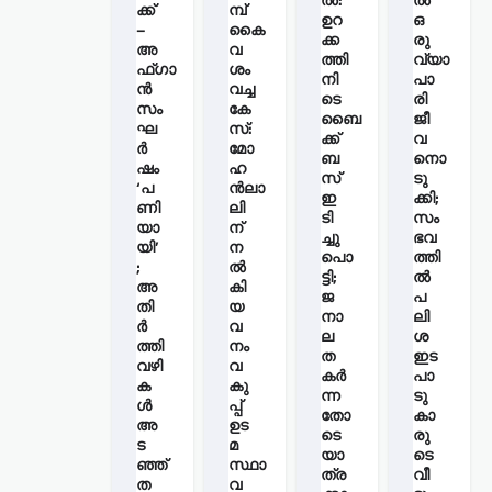
ക്ക്
മ്പ്
ഉറ
ഒ
–
കൈ
ക്ക
രു
അ
വ
ത്തി
വ്യാ
ഫ്ഗാ
ശം
നി
പാ
ൻ
വച്ച
ടെ
രി
സം
കേ
ബൈ
ജീ
ഘ
സ്:
ക്ക്
വ
ർ
മോ
ബ
നൊ
ഷം
ഹ
സ്
ടു
‘പ
ന്‍ലാ
ഇ
ക്കി;
ണി
ലി
ടി
സം
യാ
ന്
ച്ചു
ഭവ
യി’
ന
പൊ
ത്തി
;
ൽ
ട്ടി;
ല്‍
അ
കി
ജ
പ
തി
യ
നാ
ലി
ർ
വ
ല
ശ
ത്തി
നം
ത
ഇട
വഴി
വ
കർ
പാ
ക
കു
ന്ന
ടു
ൾ
പ്പ്
തോ
കാ
അ
ഉട
ടെ
രു
ട
മ
യാ
ടെ
ഞ്ഞ്
സ്ഥാ
ത്ര
വീ
ത
വ