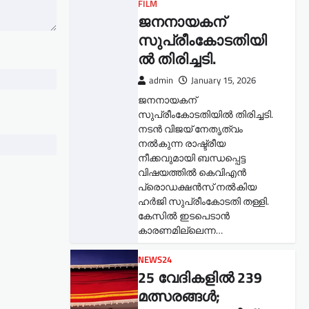
FILM
ജനനായകന്
സുപ്രീംകോടതിയി
ല്‍ തിരിച്ചടി.
admin
January 15, 2026
ജനനായകന്
സുപ്രീംകോടതിയില്‍ തിരിച്ചടി.
നടൻ വിജയ് നേതൃത്വം
നൽകുന്ന രാഷ്ട്രീയ
നീക്കവുമായി ബന്ധപ്പെട്ട
വിഷയത്തിൽ കെവിഎൻ
പ്രൊഡക്ഷൻസ് നൽകിയ
ഹർജി സുപ്രീംകോടതി തള്ളി.
കേസിൽ ഇടപെടാൻ
കാരണമില്ലെന്ന…
NEWS24
25 വേദികളിൽ 239
മത്സരങ്ങൾ;