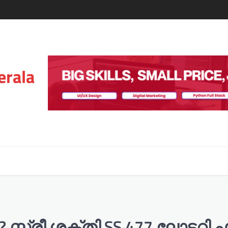
erala
 സ്ത്രീ ശക്തി SS 477 ലോട്ടറി