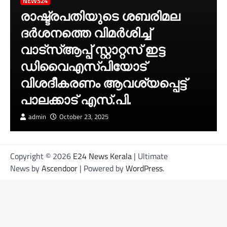
NEWS24
രാഷ്ട്രപതിയുടെ ശബരിമല
ദർശനത്തെ വിമർശിച്ച്
വാട്‌സ്ആപ്പ് സ്റ്റാറ്റസ് ഇട്ട
ഡിവൈഎസ്‌പിയോട്
വിശദീകരണം ആവശ്യപ്പെട്ട്
പാലക്കാട് എസ്.പി.
admin
October 23, 2025
Copyright © 2026
E24 News Kerala
| Ultimate
News by
Ascendoor
| Powered by
WordPress
.