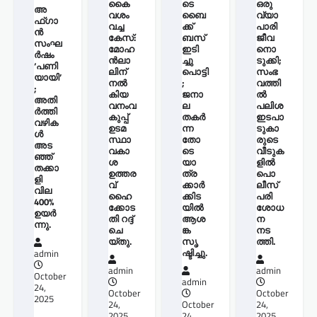
കൈ
ടെ
ഒരു
അ
വശം
ബൈ
വ്യാ
ഫ്ഗാ
വച്ച
ക്ക്
പാരി
ൻ
കേസ്:
ബസ്
ജീവ
സംഘ
മോഹ
ഇടി
നൊ
ർഷം
ന്‍ലാ
ച്ചു
ടുക്കി;
‘പണി
ലിന്
പൊട്ടി
സംഭ
യായി’
നൽ
;
വത്തി
;
കിയ
ജനാ
ല്‍
അതി
വനംവ
ല
പലിശ
ർത്തി
കുപ്പ്
തകർ
ഇടപാ
വഴിക
ഉടമ
ന്ന
ടുകാ
ൾ
സ്ഥാ
തോ
രുടെ
അട
വകാ
ടെ
വീടുക
ഞ്ഞ്
ശ
യാ
ളില്‍
തക്കാ
ഉത്തര
ത്ര
പൊ
ളി
വ്
ക്കാർ
ലീസ്
വില
ഹൈ
ക്കിട
പരി
400%
ക്കോട
യിൽ
ശോധ
ഉയർ
തി റദ്ദ്
ആശ
ന
ന്നു.
ചെ
ങ്ക
നട
യ്തു.
സൃ
ത്തി.
ഷ്ടിച്ചു.
admin
admin
admin
October
admin
24,
October
October
2025
24,
October
24,
2025
24,
2025