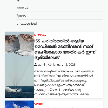
Film
News24
Sports
Uncategorized
NEWS24
ISS ചരിത്രത്തിൽ ആദ്യ
മെഡിക്കൽ മടങ്ങിവരവ്: നാല്
ബഹിരാകാശ യാത്രികർ ഇന്ന്
ഭൂമിയിലേക്ക്
admin
January 15, 2026
അന്താരാഷ്ട്ര ബഹിരാകാശ നിലയത്തിൽ
(ISS) നിന്ന് നാല് ബഹിരാകാശ യാത്രികർ
ഇന്ന് ഭൂമിയിലേക്ക് മടങ്ങിയെത്തുന്നു.
NASAയും SpaceXഉം സംയുക്തമായി
നടത്തുന്ന Crew-11 ദൗത്യം, ഒരു
സംഘാംഗത്തിന്റെ ആരോഗ്യപരമായ…
SPORTS