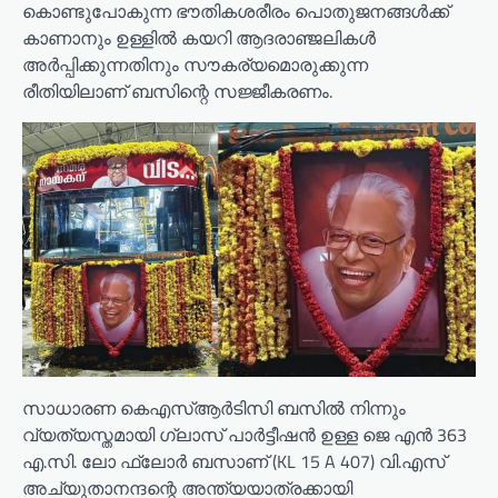
കൊണ്ടുപോകുന്ന ഭൗതികശരീരം പൊതുജനങ്ങൾക്ക്
കാണാനും ഉള്ളിൽ കയറി ആദരാഞ്ജലികൾ
അർപ്പിക്കുന്നതിനും സൗകര്യമൊരുക്കുന്ന
രീതിയിലാണ് ബസിന്റെ സജ്ജീകരണം.
സാധാരണ കെഎസ്ആർടിസി ബസിൽ നിന്നും
വ്യത്യസ്തമായി ഗ്ലാസ് പാർട്ടീഷൻ ഉള്ള ജെ എൻ 363
എ.സി. ലോ ഫ്‌ലോർ ബസാണ് (KL 15 A 407) വി.എസ്
അച്യുതാനന്ദന്റെ അന്ത്യയാത്രക്കായി