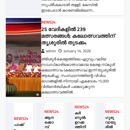
സുപ്രീംകോടതി തള്ളി. കേസിൽ
ഇടപെടാൻ കാരണമില്ലെന്ന…
NEWS24
25 വേദികളിൽ 239
മത്സരങ്ങൾ; കലോത്സവത്തിന്
തൃശൂരിൽ തുടക്കം
admin
January 14, 2026
ത്രിശൂർ:കേരളത്തിലെ ഏറ്റവും വലിയ
സാംസ്‌കാരികോത്സവമായ കേരള സ്‌കൂൾ
കലോത്സവം (കലോത്സവം) ഇന്ന് തൃശൂരിൽ
ആരംഭിച്ചു. സംസ്ഥാനത്തിന്റെ വിവിധ
ഭാഗങ്ങളിൽ നിന്നായി ഏകദേശം 15,000
വിദ്യാർത്ഥികൾ പങ്കെടുക്കുന്ന
കലോത്സവത്തിൽ…
NEWS24
NEWS24
NEWS24
കർ
ആന
ണൂൽ:
ഗുരു
NEWS24
ക്കൊ
ഉറക്ക
വായൂ
പാക്ക്
മ്പ്
ത്തിനി
രില്‍
–