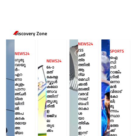
Discovery Zone
NEWS24
ISS
SPORTS
NEWS24
ചരി
ഐ
ഗുരു
ത്ര
NEWS24
സി
വായൂ
ത്തിൽ
64-ാ
സി
ർ–
ആ
മത്
റാങ്കിം
എറ
ദ്യ
കേരള
ഗിൽ
ണാ
മെഡി
സ്കൂൾ
ഒന്നാ
കുളം
ക്കൽ
കലോ
മൻ
പാസ
മടങ്ങി
ത്സവ
വിരാട്
ഞ്ചർ
വരവ്:
ത്തിന്
കോ
ട്രെ
നാല്
തൃശൂ
ലി;
യിനി
ബഹി
രിൽ
മൂ
ൽ
രാകാ
ഉ
ന്നാം
അപ
ശ
ജ്ജ്വ
സ്ഥാ
കടക
യാ
ല
ന
രമായ
ത്രിക
തുട
ത്തേ
അ
ർ
ക്കം
ക്ക്
ഭ്യാ
ഇന്ന്
രോ