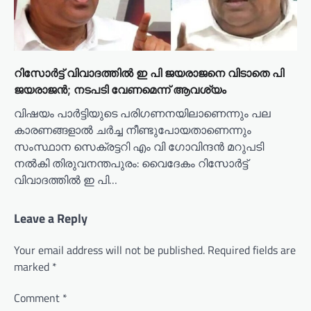
റിസോർട്ട് വിവാദത്തിൽ ഇ പി ജയരാജനെ വിടാതെ പി
ജയരാജൻ; നടപടി വേണമെന്ന് ആവശ്യം
വിഷയം പാർട്ടിയുടെ പരിഗണനയിലാണെന്നും പല
കാരണങ്ങളാൽ ചർച്ച നീണ്ടുപോയതാണെന്നും
സംസ്ഥാന സെക്രട്ടറി എം വി ഗോവിന്ദൻ മറുപടി
നൽകി തിരുവനന്തപുരം: വൈദേകം റിസോർട്ട്
വിവാദത്തിൽ ഇ പി…
Leave a Reply
Your email address will not be published.
Required fields are
marked
*
Comment
*