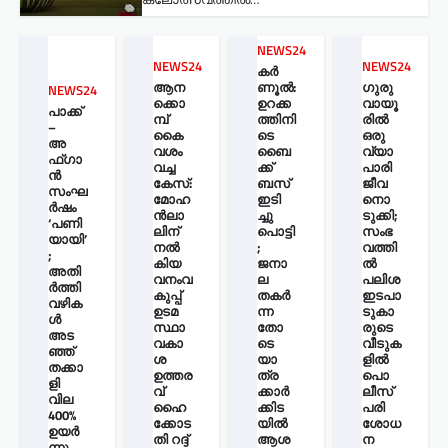
NEWS24
NEWS24
NEWS24
കർ
ആന
ണൂൽ:
ഗുരു
NEWS24
ക്കൊ
ഉറക്ക
വായൂ
പാക്ക്
മ്പ്
ത്തിനി
രില്‍
–
കൈ
ടെ
ഒരു
അ
വശം
ബൈ
വ്യാ
ഫ്ഗാ
വച്ച
ക്ക്
പാരി
ൻ
കേസ്:
ബസ്
ജീവ
സംഘ
മോഹ
ഇടി
നൊ
ർഷം
ന്‍ലാ
ച്ചു
ടുക്കി;
‘പണി
ലിന്
പൊട്ടി
സംഭ
യായി’
നൽ
;
വത്തി
;
കിയ
ജനാ
ല്‍
അതി
വനംവ
ല
പലിശ
ർത്തി
കുപ്പ്
തകർ
ഇടപാ
വഴിക
ഉടമ
ന്ന
ടുകാ
ൾ
സ്ഥാ
തോ
രുടെ
അട
വകാ
ടെ
വീടുക
ഞ്ഞ്
ശ
യാ
ളില്‍
തക്കാ
ഉത്തര
ത്ര
പൊ
ളി
വ്
ക്കാർ
ലീസ്
വില
ഹൈ
ക്കിട
പരി
400%
ക്കോട
യിൽ
ശോധ
ഉയർ
തി റദ്ദ്
ആശ
ന
ന്നു.