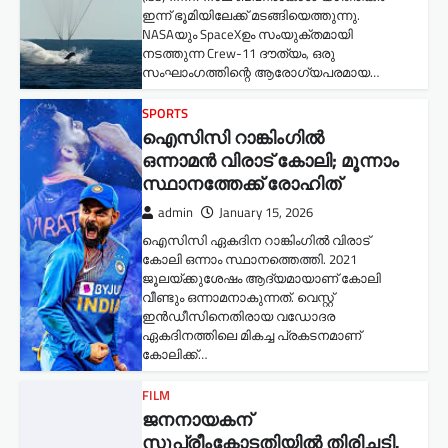
ഇന്ന് ഭൂമിയിലേക്ക് മടങ്ങിയെത്തുന്നു.
NASAയും SpaceXഉം സംയുക്തമായി
നടത്തുന്ന Crew-11 ദൗത്യം, ഒരു
സംഘാംഗത്തിന്റെ ആരോഗ്യപരമായ…
SPORTS
ഐസിസി റാങ്കിംഗിൽ
ഒന്നാമൻ വിരാട് കോലി; മൂന്നാം
സ്ഥാനത്തേക്ക് രോഹിത്
admin
January 15, 2026
ഐസിസി ഏകദിന റാങ്കിംഗിൽ വിരാട്
കോലി ഒന്നാം സ്ഥാനത്തെത്തി. 2021
ജൂലയ്ക്കുശേഷം ആദ്യമായാണ് കോലി
വീണ്ടും ഒന്നാമനാകുന്നത്. വെസ്റ്റ്
ഇൻഡീസിനെതിരായ വഡോദര
ഏകദിനത്തിലെ മികച്ച പ്രകടനമാണ്
കോലിക്ക്…
FILM
ജനനായകന്
സുപ്രീംകോടതിയില്‍ തിരിച്ചടി.