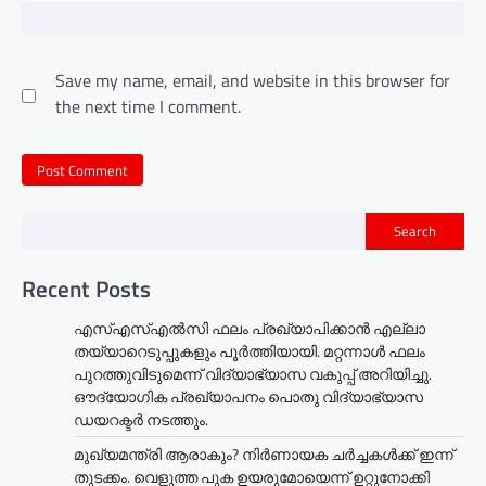
Save my name, email, and website in this browser for
the next time I comment.
Search
Recent Posts
എസ്എസ്എൽസി ഫലം പ്രഖ്യാപിക്കാൻ എല്ലാ
തയ്യാറെടുപ്പുകളും പൂർത്തിയായി. മറ്റന്നാള്‍ ഫലം
പുറത്തുവിടുമെന്ന് വിദ്യാഭ്യാസ വകുപ്പ് അറിയിച്ചു.
ഔദ്യോഗിക പ്രഖ്യാപനം പൊതു വിദ്യാഭ്യാസ
ഡയറക്ടർ നടത്തും.
മുഖ്യമന്ത്രി ആരാകും? നിർണായക ചർച്ചകൾക്ക് ഇന്ന്
തുടക്കം. വെളുത്ത പുക ഉയരുമോയെന്ന് ഉറ്റുനോക്കി