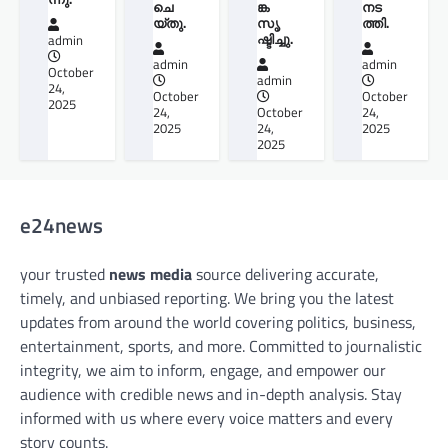
ചെ
ങ്ക
നട
യ്തു.
സൃ
ത്തി.
ഷ്ടിച്ചു.
admin
admin
admin
October
admin
24,
October
October
2025
24,
October
24,
2025
24,
2025
2025
e24news
your trusted
news media
source delivering accurate,
timely, and unbiased reporting. We bring you the latest
updates from around the world covering politics, business,
entertainment, sports, and more. Committed to journalistic
integrity, we aim to inform, engage, and empower our
audience with credible news and in-depth analysis. Stay
informed with us where every voice matters and every
story counts.