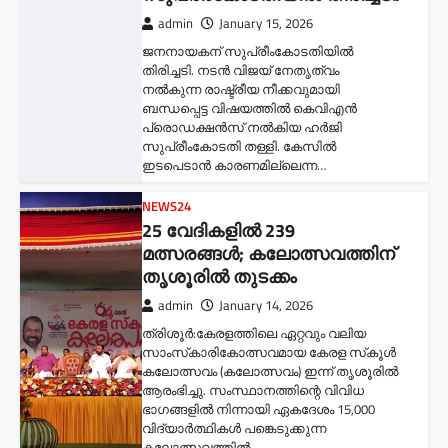
admin
January 15, 2026
ജനനായകന് സുപ്രീംകോടതിയില്‍
തിരിച്ചടി. നടൻ വിജയ് നേതൃത്വം
നൽകുന്ന രാഷ്ട്രീയ നീക്കവുമായി
ബന്ധപ്പെട്ട വിഷയത്തിൽ കെവിഎൻ
പ്രൊഡക്ഷൻസ് നൽകിയ ഹർജി
സുപ്രീംകോടതി തള്ളി. കേസിൽ
ഇടപെടാൻ കാരണമില്ലെന്ന…
NEWS24
25 വേദികളിൽ 239
മത്സരങ്ങൾ; കലോത്സവത്തിന്
തൃശൂരിൽ തുടക്കം
admin
January 14, 2026
ത്രിശൂർ:കേരളത്തിലെ ഏറ്റവും വലിയ
സാംസ്‌കാരികോത്സവമായ കേരള സ്‌കൂൾ
കലോത്സവം (കലോത്സവം) ഇന്ന് തൃശൂരിൽ
ആരംഭിച്ചു. സംസ്ഥാനത്തിന്റെ വിവിധ
ഭാഗങ്ങളിൽ നിന്നായി ഏകദേശം 15,000
വിദ്യാർത്ഥികൾ പങ്കെടുക്കുന്ന
കലോത്സവത്തിൽ…