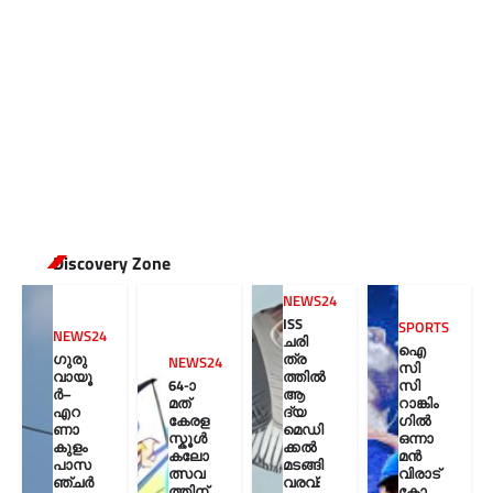
Discovery Zone
NEWS24
ISS
SPORTS
NEWS24
ചരി
ഐ
ഗുരു
ത്ര
NEWS24
സി
വായൂ
ത്തിൽ
64-ാ
സി
ർ–
ആ
മത്
റാങ്കിം
എറ
ദ്യ
കേരള
ഗിൽ
ണാ
മെഡി
സ്കൂൾ
ഒന്നാ
കുളം
ക്കൽ
കലോ
മൻ
പാസ
മടങ്ങി
ത്സവ
വിരാട്
ഞ്ചർ
വരവ്:
ത്തിന്
കോ