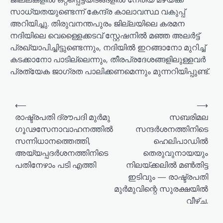
സാധ്യതയുണ്ടെന്ന് കേന്ദ്ര കാലാവസ്ഥ വകുപ്പ്
അറിയിച്ചു. തിരുവനന്തപുരം ജില്ലയിലെ കരമന
നദിയിലെ വെള്ളൈക്കടവ് സ്റ്റേഷനിൽ മഞ്ഞ അലർട്ട്
പ്രഖ്യാപിച്ചിട്ടുണ്ടെന്നും, നദിയിൽ ഇറങ്ങാനോ മുറിച്ച്
കടക്കാനോ പാടില്ലെന്നും, തീരപ്രദേശങ്ങളിലുള്ളവർ
പ്രത്യേക ജാഗ്രത പാലിക്കണമെന്നും മുന്നറിയിപ്പുണ്ട്.
⟵
⟶
രാഷ്ട്രപതി ദ്രൗപദി മുർമു
സബരിമല
ഗൂഢസേനാവാഹനത്തിൽ
സന്ദർശനത്തിനിടെ
സന്നിധാനത്തെത്തി,
ഹെലിപാഡിൽ
അയ്യപ്പദർശനത്തിനിടെ
തെരുവുനായയും
പതിനേഴാം പടി എത്തി
നിലയ്ക്കലിൽ മൺതിട്ട
ഇടിവും — രാഷ്ട്രപതി
മുർമുവിന്റെ സുരക്ഷയിൽ
വീഴ്ച.