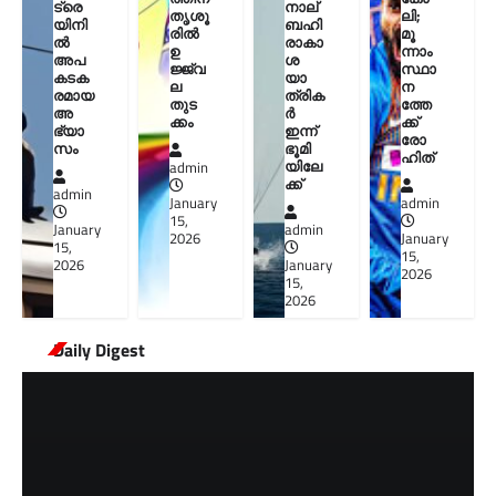
ട്രെ
നാല്
തൃശൂ
ലി;
യിനി
ബഹി
രിൽ
മൂ
ൽ
രാകാ
ഉ
ന്നാം
അപ
ശ
ജ്ജ്വ
സ്ഥാ
കടക
യാ
ല
ന
രമായ
ത്രിക
തുട
ത്തേ
അ
ർ
ക്കം
ക്ക്
ഭ്യാ
ഇന്ന്
രോ
സം
ഭൂമി
ഹിത്
യിലേ
admin
ക്ക്
admin
January
admin
15,
January
admin
2026
January
15,
15,
2026
January
2026
15,
2026
Daily Digest