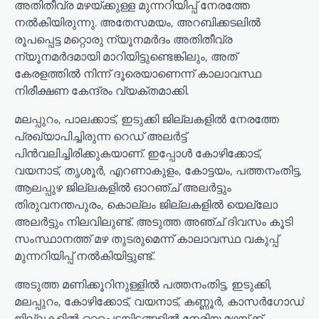
അതിതീവ്ര മഴയ്ക്കുള്ള മുന്നറിയിപ്പ് നേരത്തേ
നൽകിയിരുന്നു. അതേസമയം, അറബിക്കടലിൽ
രൂപപ്പെട്ട മറ്റൊരു ന്യൂനമർദം അതിതീവ്ര
ന്യൂനമർദമായി മാറിയിട്ടുണ്ടെങ്കിലും, അത്
കേരളത്തിൽ നിന്ന് ദൂരെയാണെന്ന് കാലാവസ്ഥ
നിരീക്ഷണ കേന്ദ്രം വ്യക്തമാക്കി.
മലപ്പുറം, പാലക്കാട്, ഇടുക്കി ജില്ലകളിൽ നേരത്തേ
പ്രഖ്യാപിച്ചിരുന്ന റെഡ് അലർട്ട്
പിൻവലിച്ചിരിക്കുകയാണ്. ഇപ്പോൾ കോഴിക്കോട്,
വയനാട്, തൃശൂർ, എറണാകുളം, കോട്ടയം, പത്തനംതിട്ട,
ആലപ്പുഴ ജില്ലകളിൽ ഓറഞ്ച് അലർട്ടും
തിരുവനന്തപുരം, കൊല്ലം ജില്ലകളിൽ യെല്ലോ
അലർട്ടും നിലവിലുണ്ട്. അടുത്ത അഞ്ച് ദിവസം കൂടി
സംസ്ഥാനത്ത് മഴ തുടരുമെന്ന് കാലാവസ്ഥ വകുപ്പ്
മുന്നറിയിപ്പ് നൽകിയിട്ടുണ്ട്.
അടുത്ത മണിക്കൂറിനുള്ളിൽ പത്തനംതിട്ട, ഇടുക്കി,
മലപ്പുറം, കോഴിക്കോട്, വയനാട്, കണ്ണൂർ, കാസർഗോഡ്
ജില്ലകളിൽ ഒറ്റപ്പെട്ടയിടങ്ങളിൽ നേരിയ മഴയ്ക്ക്