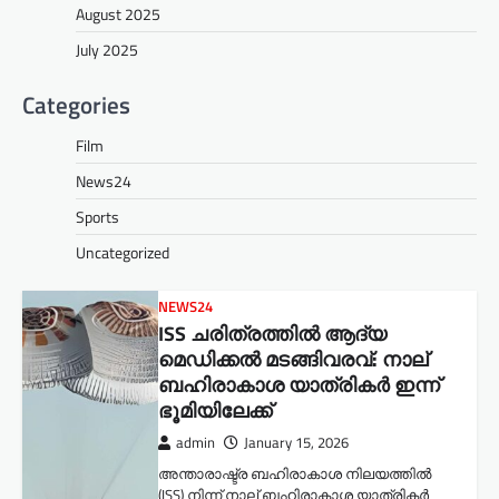
August 2025
July 2025
Categories
Film
News24
Sports
Uncategorized
NEWS24
ISS ചരിത്രത്തിൽ ആദ്യ
മെഡിക്കൽ മടങ്ങിവരവ്: നാല്
ബഹിരാകാശ യാത്രികർ ഇന്ന്
ഭൂമിയിലേക്ക്
admin
January 15, 2026
അന്താരാഷ്ട്ര ബഹിരാകാശ നിലയത്തിൽ
(ISS) നിന്ന് നാല് ബഹിരാകാശ യാത്രികർ