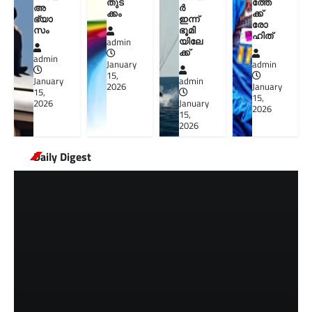
തുട
ത്തേ
അ
ർ
ക്കം
ക്ക്
ഭ്യാ
ഇന്ന്
രോ
സം
ഭൂമി
ഹിത്
യിലേ
admin
ക്ക്
admin
January
admin
15,
January
admin
2026
January
15,
15,
2026
January
2026
15,
2026
Daily Digest