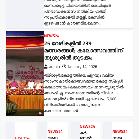
ബന്ധപ്പെട്ട വിഷയത്തിൽ കെവിഎൻ
പ്രൊഡക്ഷൻസ് നൽകിയ ഹർജി
സുപ്രീംകോടതി തള്ളി. കേസിൽ
ഇടപെടാൻ കാരണമില്ലെന്ന…
NEWS24
25 വേദികളിൽ 239
മത്സരങ്ങൾ; കലോത്സവത്തിന്
തൃശൂരിൽ തുടക്കം
admin
January 14, 2026
ത്രിശൂർ:കേരളത്തിലെ ഏറ്റവും വലിയ
സാംസ്‌കാരികോത്സവമായ കേരള സ്‌കൂൾ
കലോത്സവം (കലോത്സവം) ഇന്ന് തൃശൂരിൽ
ആരംഭിച്ചു. സംസ്ഥാനത്തിന്റെ വിവിധ
ഭാഗങ്ങളിൽ നിന്നായി ഏകദേശം 15,000
വിദ്യാർത്ഥികൾ പങ്കെടുക്കുന്ന
കലോത്സവത്തിൽ…
NEWS24
NEWS24
NEWS24
കർ
ആന
ണൂൽ:
ഗുരു
NEWS24