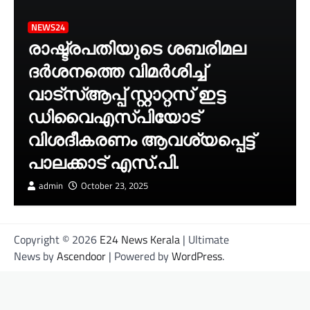
NEWS24
രാഷ്ട്രപതിയുടെ ശബരിമല
ദർശനത്തെ വിമർശിച്ച്
വാട്‌സ്ആപ്പ് സ്റ്റാറ്റസ് ഇട്ട
ഡിവൈഎസ്‌പിയോട്
വിശദീകരണം ആവശ്യപ്പെട്ട്
പാലക്കാട് എസ്.പി.
admin
October 23, 2025
Copyright © 2026
E24 News Kerala
| Ultimate
News by
Ascendoor
| Powered by
WordPress
.