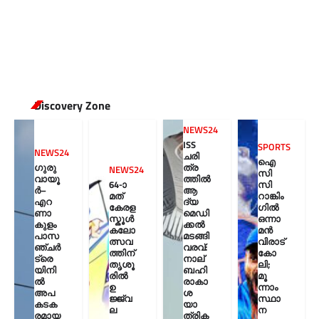
Discovery Zone
NEWS24
ISS
SPORTS
NEWS24
ചരി
ഐ
ഗുരു
ത്ര
NEWS24
സി
വായൂ
ത്തിൽ
64-ാ
സി
ർ–
ആ
മത്
റാങ്കിം
എറ
ദ്യ
കേരള
ഗിൽ
ണാ
മെഡി
സ്കൂൾ
ഒന്നാ
കുളം
ക്കൽ
കലോ
മൻ
പാസ
മടങ്ങി
ത്സവ
വിരാട്
ഞ്ചർ
വരവ്:
ത്തിന്
കോ
ട്രെ
നാല്
തൃശൂ
ലി;
യിനി
ബഹി
രിൽ
മൂ
ൽ
രാകാ
ഉ
ന്നാം
അപ
ശ
ജ്ജ്വ
സ്ഥാ
കടക
യാ
ല
ന
രമായ
ത്രിക