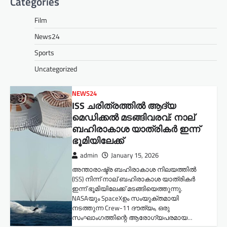
Categories
Film
News24
Sports
Uncategorized
NEWS24
ISS ചരിത്രത്തിൽ ആദ്യ
മെഡിക്കൽ മടങ്ങിവരവ്: നാല്
ബഹിരാകാശ യാത്രികർ ഇന്ന്
ഭൂമിയിലേക്ക്
admin
January 15, 2026
അന്താരാഷ്ട്ര ബഹിരാകാശ നിലയത്തിൽ
(ISS) നിന്ന് നാല് ബഹിരാകാശ യാത്രികർ
ഇന്ന് ഭൂമിയിലേക്ക് മടങ്ങിയെത്തുന്നു.
NASAയും SpaceXഉം സംയുക്തമായി
നടത്തുന്ന Crew-11 ദൗത്യം, ഒരു
സംഘാംഗത്തിന്റെ ആരോഗ്യപരമായ…