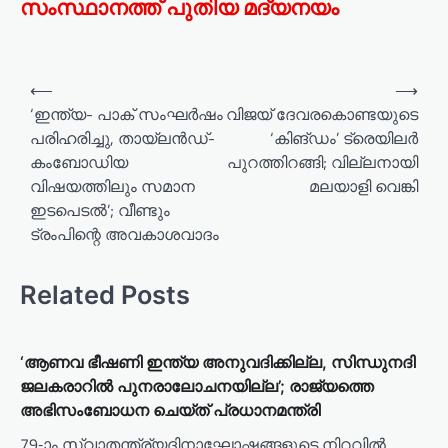
സംസ്ഥാനത്ത് പുതിയ മദ്യനയം
⟵
⟶
‘ഇന്ത്യ- പാക് സംഘര്‍ഷം
വിജയ് ദേവരകൊണ്ടയുടെ
പരിഹരിച്ചു, തായ്‌ലന്‍ഡ്-
‘കിങ്ഡം’ ട്രെയിലർ
കംബോഡിയ
പുറത്തിറങ്ങി; വില്ലനായി
വിഷയത്തിലും സമാന
മലയാളി വെങ്കി
ഇടപെടല്‍’; വീണ്ടും
ട്രംപിന്റെ അവകാശവാദം
Related Posts
‘ആണവ ഭീഷണി ഇന്ത്യ അനുവദിക്കില്ല, സിന്ധുനദി
ജലകരാറിൽ പുനരാലോചനയില്ല’; രാജ്യത്തെ
അഭിസംബോധന ചെയ്ത് പ്രധാനമന്ത്രി
79-ാം സ്വാതന്ത്ര്യദിനാഘോഷങ്ങളുടെ നിറവിൽ