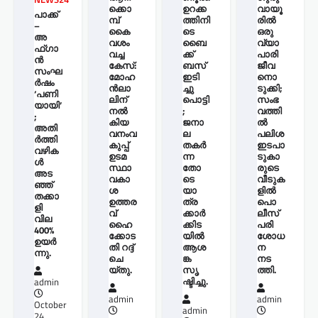
ക്കൊ
ഉറക്ക
വായൂ
പാക്ക്
മ്പ്
ത്തിനി
രില്‍
–
കൈ
ടെ
ഒരു
അ
വശം
ബൈ
വ്യാ
ഫ്ഗാ
വച്ച
ക്ക്
പാരി
ൻ
കേസ്:
ബസ്
ജീവ
സംഘ
മോഹ
ഇടി
നൊ
ർഷം
ന്‍ലാ
ച്ചു
ടുക്കി;
‘പണി
ലിന്
പൊട്ടി
സംഭ
യായി’
നൽ
;
വത്തി
;
കിയ
ജനാ
ല്‍
അതി
വനംവ
ല
പലിശ
ർത്തി
കുപ്പ്
തകർ
ഇടപാ
വഴിക
ഉടമ
ന്ന
ടുകാ
ൾ
സ്ഥാ
തോ
രുടെ
അട
വകാ
ടെ
വീടുക
ഞ്ഞ്
ശ
യാ
ളില്‍
തക്കാ
ഉത്തര
ത്ര
പൊ
ളി
വ്
ക്കാർ
ലീസ്
വില
ഹൈ
ക്കിട
പരി
400%
ക്കോട
യിൽ
ശോധ
ഉയർ
തി റദ്ദ്
ആശ
ന
ന്നു.
ചെ
ങ്ക
നട
യ്തു.
സൃ
ത്തി.
ഷ്ടിച്ചു.
admin
admin
admin
October
admin
24,