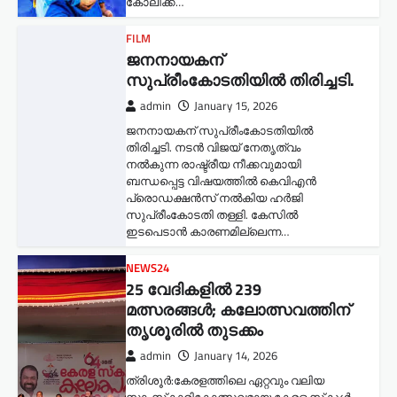
കോലിക്ക്…
FILM
ജനനായകന്
സുപ്രീംകോടതിയില്‍ തിരിച്ചടി.
admin
January 15, 2026
ജനനായകന് സുപ്രീംകോടതിയില്‍
തിരിച്ചടി. നടൻ വിജയ് നേതൃത്വം
നൽകുന്ന രാഷ്ട്രീയ നീക്കവുമായി
ബന്ധപ്പെട്ട വിഷയത്തിൽ കെവിഎൻ
പ്രൊഡക്ഷൻസ് നൽകിയ ഹർജി
സുപ്രീംകോടതി തള്ളി. കേസിൽ
ഇടപെടാൻ കാരണമില്ലെന്ന…
NEWS24
25 വേദികളിൽ 239
മത്സരങ്ങൾ; കലോത്സവത്തിന്
തൃശൂരിൽ തുടക്കം
admin
January 14, 2026
ത്രിശൂർ:കേരളത്തിലെ ഏറ്റവും വലിയ
സാംസ്‌കാരികോത്സവമായ കേരള സ്‌കൂൾ