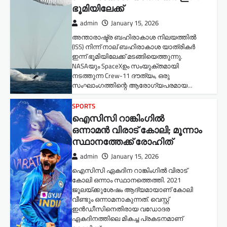
ഭൂമിയിലേക്ക്
admin
January 15, 2026
അന്താരാഷ്ട്ര ബഹിരാകാശ നിലയത്തിൽ
(ISS) നിന്ന് നാല് ബഹിരാകാശ യാത്രികർ
ഇന്ന് ഭൂമിയിലേക്ക് മടങ്ങിയെത്തുന്നു.
NASAയും SpaceXഉം സംയുക്തമായി
നടത്തുന്ന Crew-11 ദൗത്യം, ഒരു
സംഘാംഗത്തിന്റെ ആരോഗ്യപരമായ…
SPORTS
ഐസിസി റാങ്കിംഗിൽ
ഒന്നാമൻ വിരാട് കോലി; മൂന്നാം
സ്ഥാനത്തേക്ക് രോഹിത്
admin
January 15, 2026
ഐസിസി ഏകദിന റാങ്കിംഗിൽ വിരാട്
കോലി ഒന്നാം സ്ഥാനത്തെത്തി. 2021
ജൂലയ്ക്കുശേഷം ആദ്യമായാണ് കോലി
വീണ്ടും ഒന്നാമനാകുന്നത്. വെസ്റ്റ്
ഇൻഡീസിനെതിരായ വഡോദര
ഏകദിനത്തിലെ മികച്ച പ്രകടനമാണ്