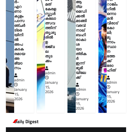
ർ–
ആ
മത്
റാങ്കിം
എറ
ദ്യ
കേരള
ഗിൽ
ണാ
മെഡി
സ്കൂൾ
ഒന്നാ
കുളം
ക്കൽ
കലോ
മൻ
പാസ
മടങ്ങി
ത്സവ
വിരാട്
ഞ്ചർ
വരവ്:
ത്തിന്
കോ
ട്രെ
നാല്
തൃശൂ
ലി;
യിനി
ബഹി
രിൽ
മൂ
ൽ
രാകാ
ഉ
ന്നാം
അപ
ശ
ജ്ജ്വ
സ്ഥാ
കടക
യാ
ല
ന
രമായ
ത്രിക
തുട
ത്തേ
അ
ർ
ക്കം
ക്ക്
ഭ്യാ
ഇന്ന്
രോ
സം
ഭൂമി
ഹിത്
യിലേ
admin
ക്ക്
admin
January
admin
15,
January
admin
2026
January
15,
15,
2026
January
2026
15,
2026
Daily Digest