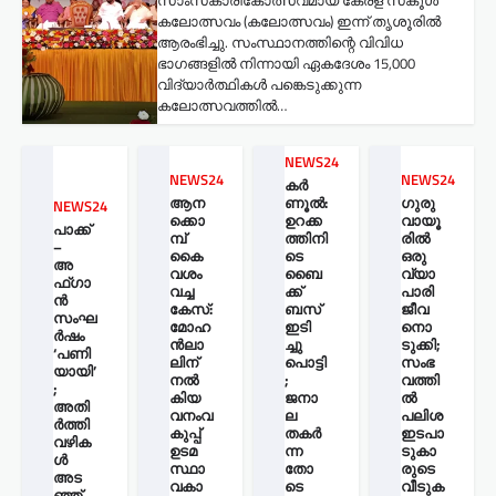
കലോത്സവം (കലോത്സവം) ഇന്ന് തൃശൂരിൽ
ആരംഭിച്ചു. സംസ്ഥാനത്തിന്റെ വിവിധ
ഭാഗങ്ങളിൽ നിന്നായി ഏകദേശം 15,000
വിദ്യാർത്ഥികൾ പങ്കെടുക്കുന്ന
കലോത്സവത്തിൽ…
NEWS24
NEWS24
NEWS24
കർ
ആന
ണൂൽ:
ഗുരു
NEWS24
ക്കൊ
ഉറക്ക
വായൂ
പാക്ക്
മ്പ്
ത്തിനി
രില്‍
–
കൈ
ടെ
ഒരു
അ
വശം
ബൈ
വ്യാ
ഫ്ഗാ
വച്ച
ക്ക്
പാരി
ൻ
കേസ്:
ബസ്
ജീവ
സംഘ
മോഹ
ഇടി
നൊ
ർഷം
ന്‍ലാ
ച്ചു
ടുക്കി;
‘പണി
ലിന്
പൊട്ടി
സംഭ
യായി’
നൽ
;
വത്തി
;
കിയ
ജനാ
ല്‍
അതി
വനംവ
ല
പലിശ
ർത്തി
കുപ്പ്
തകർ
ഇടപാ
വഴിക
ഉടമ
ന്ന
ടുകാ
ൾ
സ്ഥാ
തോ
രുടെ
അട
വകാ
ടെ
വീടുക
ഞ്ഞ്