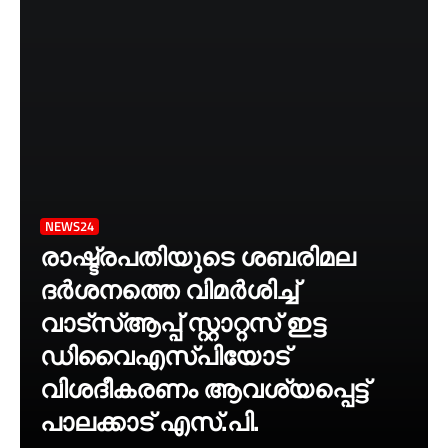
NEWS24
രാഷ്ട്രപതിയുടെ ശബരിമല
ദർശനത്തെ വിമർശിച്ച്
വാട്‌സ്ആപ്പ് സ്റ്റാറ്റസ് ഇട്ട
ഡിവൈഎസ്‌പിയോട്
വിശദീകരണം ആവശ്യപ്പെട്ട്
പാലക്കാട് എസ്.പി.