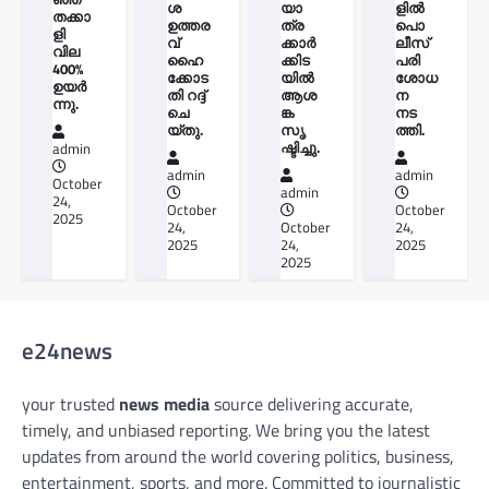
ശ
യാ
ളില്‍
തക്കാ
ഉത്തര
ത്ര
പൊ
ളി
വ്
ക്കാർ
ലീസ്
വില
ഹൈ
ക്കിട
പരി
400%
ക്കോട
യിൽ
ശോധ
ഉയർ
തി റദ്ദ്
ആശ
ന
ന്നു.
ചെ
ങ്ക
നട
യ്തു.
സൃ
ത്തി.
ഷ്ടിച്ചു.
admin
admin
admin
October
admin
24,
October
October
2025
24,
October
24,
2025
24,
2025
2025
e24news
your trusted
news media
source delivering accurate,
timely, and unbiased reporting. We bring you the latest
updates from around the world covering politics, business,
entertainment, sports, and more. Committed to journalistic