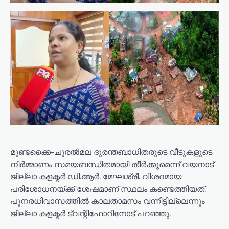
മുണ്ടക്കൈ-ചൂരൽമല ദുരന്തബാധിതരുടെ വീടുകളുടെ
നിർമ്മാണം സമയബന്ധിതമായി തീർക്കുമെന്ന് വയനാട്
ജില്ലാ കളക്ടർ ഡി.ആർ. മേഘശ്രീ. വിശദമായ
പരിശോധനയ്ക്ക് ശേഷമാണ് സ്ഥലം കണ്ടെത്തിയത്.
പുനരധിവാസത്തിൽ കാലതാമസം വന്നിട്ടില്ലെന്നും
ജില്ലാ കളക്ടർ ട്വന്റിഫോറിനോട് പറഞ്ഞു.