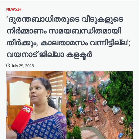
NEWS24
‘ദുരന്തബാധിതരുടെ വീടുകളുടെ
നിർമ്മാണം സമയബന്ധിതമായി
തീർക്കും, കാലതാമസം വന്നിട്ടില്ല’;
വയനാട് ജില്ലാ കളക്ടർ
July 29, 2025