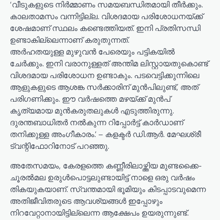
‘വീടുകളുടെ നിർമ്മാണം സമയബന്ധിതമായി തീർക്കും.
കാലതാമസം വന്നിട്ടില്ല. വിശദമായ പരിശോധനയ്ക്ക്
ശേഷമാണ് സ്ഥലം കണ്ടെത്തിയത്. ഇനി പ്രതിസന്ധി
ഉണ്ടാകില്ലെന്നാണ് കരുതുന്നത്.
അർഹതയുള്ള മുഴുവൻ പേരെയും പട്ടികയിൽ
ചേർക്കും. ഇനി വരാനുള്ളത് അന്തിമ ലിസ്റ്റായതുകൊണ്ട്
വിശദമായ പരിശോധന ഉണ്ടാകും. പടവെട്ടിക്കുന്നിലെ
ആളുകളുടെ ആശങ്ക സർക്കാരിന് മുൻപിലുണ്ട്, അത്
പരിഗണിക്കും. ഈ വർഷത്തെ മഴയ്ക്ക് മുൻപ്
കൃത്യമായ മുൻകരുതലുകൾ എടുത്തിരുന്നു.
ദുരന്തബാധിതർ നൽകുന്ന റിപ്പോർട്ട് കാർഡാണ്
തനിക്കുള്ള അംഗീകാരം.’ – കളക്ടർ ഡി.ആർ. മേഘശ്രീ
ട്വന്റിഫോറിനോട് പറഞ്ഞു.
അതേസമയം, കേരളത്തെ കണ്ണീരിലാഴ്ത്തിയ മുണ്ടക്കൈ-
ചൂരൽമല ഉരുൾപൊട്ടലുണ്ടായിട്ട് നാളെ ഒരു വർഷം
തികയുകയാണ്. സ്വന്തമായി ഭൂമിയും കിടപ്പാടവുമെന്ന
അതിജീവിതരുടെ ആവശ്യങ്ങൾ ഇപ്പോഴും
നിറവേറ്റാനായിട്ടില്ലെന്ന ആക്ഷേപം ഉയരുന്നുണ്ട്.