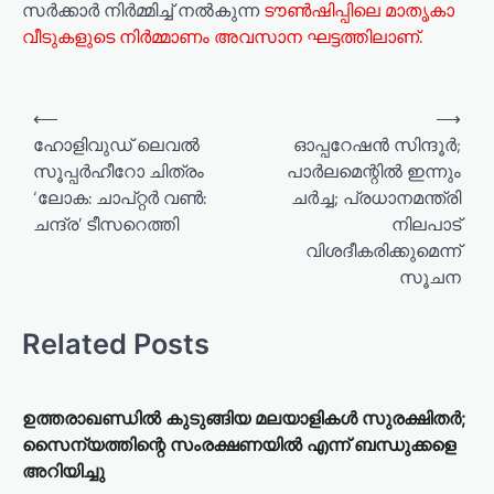
സർക്കാർ നിർമ്മിച്ച് നൽകുന്ന
ടൗൺഷിപ്പിലെ മാതൃകാ
വീടുകളുടെ നിർമ്മാണം അവസാന ഘട്ടത്തിലാണ്.
⟵
⟶
ഹോളിവുഡ് ലെവൽ
ഓപ്പറേഷൻ സിന്ദൂർ;
സൂപ്പർഹീറോ ചിത്രം
പാർലമെന്റിൽ‌ ഇന്നും
‘ലോക: ചാപ്റ്റർ വൺ:
ചർച്ച; പ്രധാനമന്ത്രി
ചന്ദ്ര’ ടീസറെത്തി
നിലപാട്
വിശദീകരിക്കുമെന്ന്
സൂചന
Related Posts
ഉത്തരാഖണ്ഡില്‍ കുടുങ്ങിയ മലയാളികള്‍ സുരക്ഷിതര്‍;
സൈന്യത്തിന്റെ സംരക്ഷണയില്‍ എന്ന് ബന്ധുക്കളെ
അറിയിച്ചു