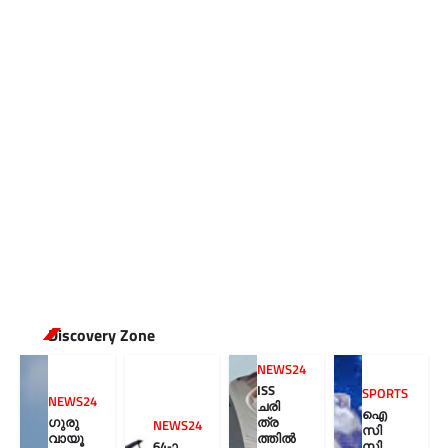
Discovery Zone
NEWS24
ISS
SPORTS
NEWS24
ചരി
ഐ
ഗുരു
ത്ര
NEWS24
സി
വായൂ
ത്തിൽ
64-ാ
സി