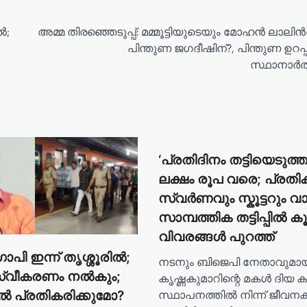
‍;
അമ്മ തിരഞ്ഞെടുപ്പ്: മമ്മൂട്ടിയുടെയും മോഹൻ ലാലിന്
പിന്തുണ ജഗദീഷിന്?, പിന്തുണ ഉറപ്പ
സ്ഥാനാർത
‘പ്രതിദിനം തട്ടിയെടുത്തത
ലക്ഷം രൂപ വരെ; പ്രത
സ്വർണവും സ്കൂട്ടറും വാങ
സാമ്പത്തിക തട്ടിപ്പിൽ 
വിവരങ്ങൾ പുറത്ത്
ി ഇന്ന് തൃശ്ശൂരില്‍;
നടനും ബിജെപി നേതാവുമായ
്വീകരണം നല്‍കും;
കൃഷ്ണകുമാറിന്റെ മകൾ ദിയ ക
സ്ഥാപനത്തിൽ നിന്ന് ജീവനക
ല്‍ പ്രതികരിക്കുമോ?