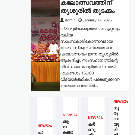
കലോത്സവത്തിന്
തൃശൂരിൽ തുടക്കം
admin
January 14, 2026
ത്രിശൂർ:കേരളത്തിലെ ഏറ്റവും
വലിയ
സാംസ്‌കാരികോത്സവമായ
കേരള സ്‌കൂൾ കലോത്സവം
(കലോത്സവം) ഇന്ന് തൃശൂരിൽ
ആരംഭിച്ചു. സംസ്ഥാനത്തിന്റെ
വിവിധ ഭാഗങ്ങളിൽ നിന്നായി
ഏകദേശം 15,000
വിദ്യാർത്ഥികൾ പങ്കെടുക്കുന്ന
കലോത്സവത്തിൽ…
NEWS24
ഗു
രു
NEWS24
NEWS24
വാ
ആ
കർ
യൂ
NEWS24
ന
ണൂ
രി
പാ
ക്കൊ
ൽ:
ല്‍