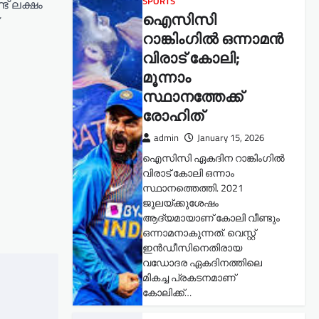
SPORTS
ട് ലക്ഷം
ഐസിസി
റാങ്കിംഗിൽ ഒന്നാമൻ
വിരാട് കോലി;
മൂന്നാം
സ്ഥാനത്തേക്ക്
രോഹിത്
admin
January 15, 2026
ഐസിസി ഏകദിന റാങ്കിംഗിൽ
വിരാട് കോലി ഒന്നാം
സ്ഥാനത്തെത്തി. 2021
ജൂലയ്ക്കുശേഷം
ആദ്യമായാണ് കോലി വീണ്ടും
ഒന്നാമനാകുന്നത്. വെസ്റ്റ്
ഇൻഡീസിനെതിരായ
വഡോദര ഏകദിനത്തിലെ
മികച്ച പ്രകടനമാണ്
കോലിക്ക്…