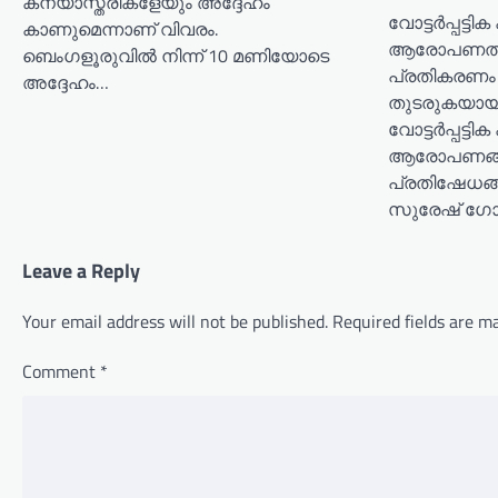
കന്യാസ്ത്രീകളേയും അദ്ദേഹം
വോട്ടര്‍പ്പട്ടി
കാണുമെന്നാണ് വിവരം.
ആരോപണത്തില
ബെംഗളൂരുവില്‍ നിന്ന് 10 മണിയോടെ
പ്രതികരണം 
അദ്ദേഹം…
തുടരുകയായിര
വോട്ടര്‍പ്പട്ടി
ആരോപണങ്ങളു
പ്രതിഷേധങ്ങൾ
സുരേഷ് ഗോപി
Leave a Reply
Your email address will not be published.
Required fields are 
Comment
*