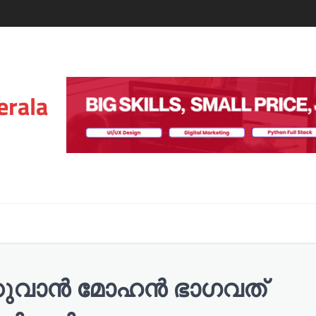
erala
്കുവാൻ മോഹൻ ഭാഗവത്