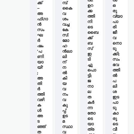
ക്ക്
മ്പ്
ഉറ
ഒ
–
കൈ
ക്ക
രു
അ
വ
ത്തി
വ്യാ
ഫ്ഗാ
ശം
നി
പാ
ൻ
വച്ച
ടെ
രി
സം
കേ
ബൈ
ജീ
ഘ
സ്:
ക്ക്
വ
ർ
മോ
ബ
നൊ
ഷം
ഹ
സ്
ടു
‘പ
ന്‍ലാ
ഇ
ക്കി;
ണി
ലി
ടി
സം
യാ
ന്
ച്ചു
ഭവ
യി’
ന
പൊ
ത്തി
;
ൽ
ട്ടി;
ല്‍
അ
കി
ജ
പ
തി
യ
നാ
ലി
ർ
വ
ല
ശ
ത്തി
നം
ത
ഇട
വഴി
വ
കർ
പാ
ക
കു
ന്ന
ടു
ൾ
പ്പ്
തോ
കാ
അ
ഉട
ടെ
രു
ട
മ
യാ
ടെ
ഞ്ഞ്
സ്ഥാ
ത്ര
വീ
ത
വ