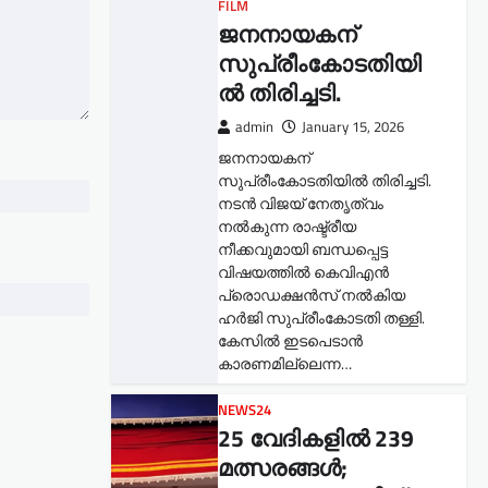
FILM
ജനനായകന്
സുപ്രീംകോടതിയി
ല്‍ തിരിച്ചടി.
admin
January 15, 2026
ജനനായകന്
സുപ്രീംകോടതിയില്‍ തിരിച്ചടി.
നടൻ വിജയ് നേതൃത്വം
നൽകുന്ന രാഷ്ട്രീയ
നീക്കവുമായി ബന്ധപ്പെട്ട
വിഷയത്തിൽ കെവിഎൻ
പ്രൊഡക്ഷൻസ് നൽകിയ
ഹർജി സുപ്രീംകോടതി തള്ളി.
കേസിൽ ഇടപെടാൻ
കാരണമില്ലെന്ന…
NEWS24
25 വേദികളിൽ 239
മത്സരങ്ങൾ;