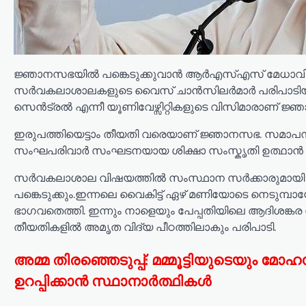
ജ്ഞാനസഭയിൽ പങ്കെടുക്കുവാൻ ആർഎസ്എസ് മേധാവി
സർവകലാശാലകളുടെ വൈസ് ചാൻസിലർമാർ പരിപാടിയുടെ ഭാ
സെൻട്രൽ എന്നീ യൂണിവേഴ്സിറ്റികളുടെ വിസിമാരാണ് ജ്
ഇരുപത്തിയെട്ടാം തീയതി വരെയാണ് ജ്ഞാനസഭ. സമാപനത
സംഘപരിവാർ സംഘടനയായ ശിക്ഷാ സംസ്കൃതി ഉത്ഥാൻ നിയാ
സർവകലാശാല വിഷയത്തിൽ സംസ്ഥാന സർക്കാരുമായി ഇട
പങ്കെടുക്കും.ഇന്നലെ വൈകിട്ട് ഏഴ് മണിയോടെ നെടുമ
ഭാഗവതെത്തി. ഇന്നും നാളെയും പേപ്പതിയിലെ ആദിശങ്കര നി
തീയതികളിൽ അമൃത വിദ്യ പീഠത്തിലാകും പരിപാടി.
അമ്മ തിരഞ്ഞെടുപ്പ്: മമ്മൂട്ടിയുടെയും മ
ഉറപ്പിക്കാൻ സ്ഥാനാർത്ഥികൾ