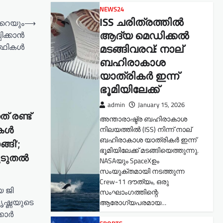
NEWS24
ISS ചരിത്രത്തിൽ
‍റെയും
⟶
ആദ്യ മെഡിക്കൽ
ിക്കാൻ
്ഥികൾ
മടങ്ങിവരവ്: നാല്
ബഹിരാകാശ
യാത്രികർ ഇന്ന്
ഭൂമിയിലേക്ക്
admin
January 15, 2026
് രണ്ട്
അന്താരാഷ്ട്ര ബഹിരാകാശ
നിലയത്തിൽ (ISS) നിന്ന് നാല്
ികൾ
ബഹിരാകാശ യാത്രികർ ഇന്ന്
്ങി’;
ഭൂമിയിലേക്ക് മടങ്ങിയെത്തുന്നു.
കൂടുതൽ
NASAയും SpaceXഉം
സംയുക്തമായി നടത്തുന്ന
Crew-11 ദൗത്യം, ഒരു
 ജി
സംഘാംഗത്തിന്റെ
ൃഷ്ണയുടെ
ആരോഗ്യപരമായ…
്കാർ