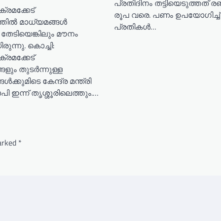
പ്രതിദിനം തട്ടിയെടുത്തത് രണ്
ക ക്രമക്കേട്
രൂപ വരെ. പണം ഉപയോഗിച്ച്
്‍ മാധ്യമങ്ങള്‍
പ്രതികൾ…
തേടിയെങ്കിലും മൗനം
ുന്നു. കൊച്ചി:
ക ക്രമക്കേട്
ം തുടർന്നുള്ള
ക്കുമിടെ കേന്ദ്ര മന്ത്രി
 ഇന്ന് തൃശ്ശൂരിലെത്തും.…
marked
*