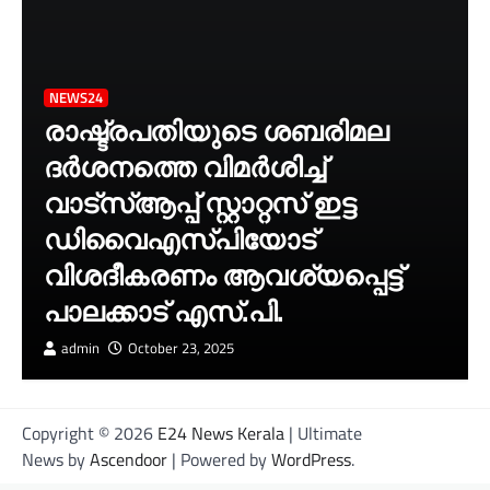
NEWS24
രാഷ്ട്രപതിയുടെ ശബരിമല
ദർശനത്തെ വിമർശിച്ച്
വാട്‌സ്ആപ്പ് സ്റ്റാറ്റസ് ഇട്ട
ഡിവൈഎസ്‌പിയോട്
വിശദീകരണം ആവശ്യപ്പെട്ട്
പാലക്കാട് എസ്.പി.
admin
October 23, 2025
Copyright © 2026
E24 News Kerala
| Ultimate
News by
Ascendoor
| Powered by
WordPress
.