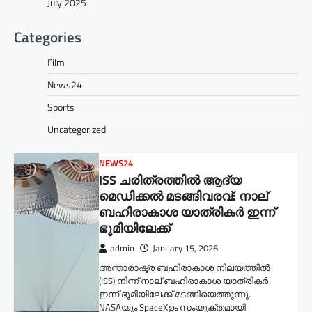
July 2025
Categories
Film
News24
Sports
Uncategorized
NEWS24
ISS ചരിത്രത്തിൽ ആദ്യ
മെഡിക്കൽ മടങ്ങിവരവ്: നാല്
ബഹിരാകാശ യാത്രികർ ഇന്ന്
ഭൂമിയിലേക്ക്
admin
January 15, 2026
അന്താരാഷ്ട്ര ബഹിരാകാശ നിലയത്തിൽ
(ISS) നിന്ന് നാല് ബഹിരാകാശ യാത്രികർ
ഇന്ന് ഭൂമിയിലേക്ക് മടങ്ങിയെത്തുന്നു.
NASAയും SpaceXഉം സംയുക്തമായി