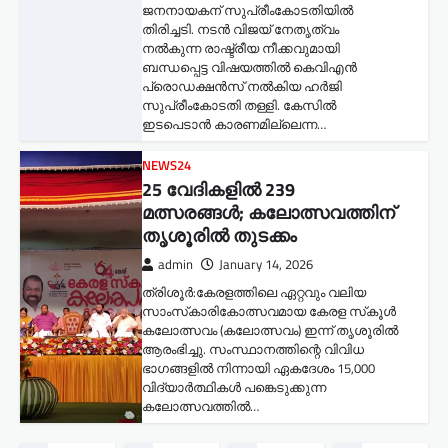
ജനനായകന് സുപ്രീംകോടതിയില്‍
തിരിച്ചടി. നടൻ വിജയ് നേതൃത്വം
നൽകുന്ന രാഷ്ട്രീയ നീക്കവുമായി
ബന്ധപ്പെട്ട വിഷയത്തിൽ കെവിഎൻ
പ്രൊഡക്ഷൻസ് നൽകിയ ഹർജി
സുപ്രീംകോടതി തള്ളി. കേസിൽ
ഇടപെടാൻ കാരണമില്ലെന്ന…
NEWS24
25 വേദികളിൽ 239
മത്സരങ്ങൾ; കലോത്സവത്തിന്
തൃശൂരിൽ തുടക്കം
admin
January 14, 2026
ത്രിശൂർ:കേരളത്തിലെ ഏറ്റവും വലിയ
സാംസ്‌കാരികോത്സവമായ കേരള സ്‌കൂൾ
കലോത്സവം (കലോത്സവം) ഇന്ന് തൃശൂരിൽ
ആരംഭിച്ചു. സംസ്ഥാനത്തിന്റെ വിവിധ
ഭാഗങ്ങളിൽ നിന്നായി ഏകദേശം 15,000
വിദ്യാർത്ഥികൾ പങ്കെടുക്കുന്ന
കലോത്സവത്തിൽ…