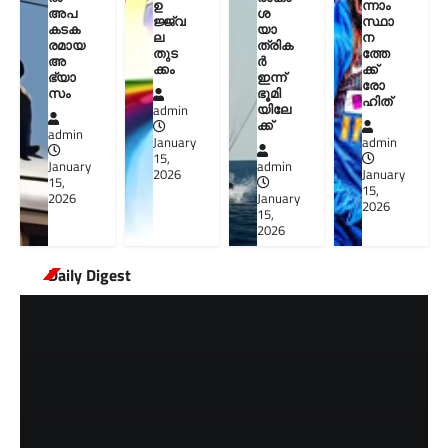
ഉ
ന്നാം
അപ
ശ
ജ്ജ്വ
സ്ഥാ
കടക
യാ
ല
ന
രമായ
ത്രിക
തുട
ത്തേ
അ
ർ
ക്കം
ക്ക്
ഭ്യാ
ഇന്ന്
രോ
സം
ഭൂമി
ഹിത്
യിലേ
admin
ക്ക്
admin
January
admin
15,
January
admin
2026
January
15,
15,
2026
January
2026
15,
2026
Daily Digest