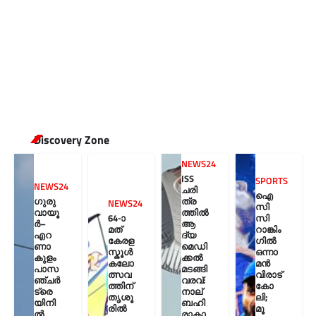
Discovery Zone
NEWS24
ISS
SPORTS
NEWS24
ചരി
ഐ
ഗുരു
ത്ര
NEWS24
സി
വായൂ
ത്തിൽ
64-ാ
സി
ർ–
ആ
മത്
റാങ്കിം
എറ
ദ്യ
കേരള
ഗിൽ
ണാ
മെഡി
സ്കൂൾ
ഒന്നാ
കുളം
ക്കൽ
കലോ
മൻ
പാസ
മടങ്ങി
ത്സവ
വിരാട്
ഞ്ചർ
വരവ്:
ത്തിന്
കോ
ട്രെ
നാല്
തൃശൂ
ലി;
യിനി
ബഹി
രിൽ
മൂ
ൽ
രാകാ