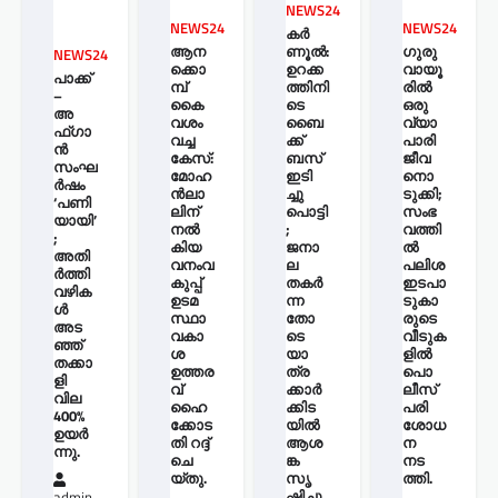
NEWS24
NEWS24
NEWS24
കർ
ആന
ണൂൽ:
ഗുരു
NEWS24
ക്കൊ
ഉറക്ക
വായൂ
പാക്ക്
മ്പ്
ത്തിനി
രില്‍
–
കൈ
ടെ
ഒരു
അ
വശം
ബൈ
വ്യാ
ഫ്ഗാ
വച്ച
ക്ക്
പാരി
ൻ
കേസ്:
ബസ്
ജീവ
സംഘ
മോഹ
ഇടി
നൊ
ർഷം
ന്‍ലാ
ച്ചു
ടുക്കി;
‘പണി
ലിന്
പൊട്ടി
സംഭ
യായി’
നൽ
;
വത്തി
;
കിയ
ജനാ
ല്‍
അതി
വനംവ
ല
പലിശ
ർത്തി
കുപ്പ്
തകർ
ഇടപാ
വഴിക
ഉടമ
ന്ന
ടുകാ
ൾ
സ്ഥാ
തോ
രുടെ
അട
വകാ
ടെ
വീടുക
ഞ്ഞ്
ശ
യാ
ളില്‍
തക്കാ
ഉത്തര
ത്ര
പൊ
ളി
വ്
ക്കാർ
ലീസ്
വില
ഹൈ
ക്കിട
പരി
400%
ക്കോട
യിൽ
ശോധ
ഉയർ
തി റദ്ദ്
ആശ
ന
ന്നു.
ചെ
ങ്ക
നട
യ്തു.
സൃ
ത്തി.
ഷ്ടിച്ചു.
admin