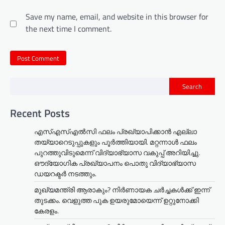
Save my name, email, and website in this browser for
the next time I comment.
Search
Recent Posts
എസ്എസ്എൽസി ഫലം പ്രഖ്യാപിക്കാൻ എല്ലാ
തയ്യാറെടുപ്പുകളും പൂർത്തിയായി. മറ്റന്നാള്‍ ഫലം
പുറത്തുവിടുമെന്ന് വിദ്യാഭ്യാസ വകുപ്പ് അറിയിച്ചു.
ഔദ്യോഗിക പ്രഖ്യാപനം പൊതു വിദ്യാഭ്യാസ
ഡയറക്ടർ നടത്തും.
മുഖ്യമന്ത്രി ആരാകും? നിർണായക ചർച്ചകൾക്ക് ഇന്ന്
തുടക്കം. വെളുത്ത പുക ഉയരുമോയെന്ന് ഉറ്റുനോക്കി
കേരളം.