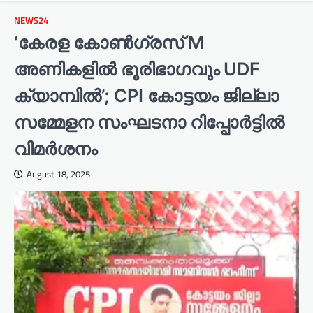
NEWS24
‘കേരള കോൺഗ്രസ് M
അണികളിൽ ഭൂരിഭാഗവും UDF
ക്യാമ്പിൽ’; CPI കോട്ടയം ജില്ലാ
സമ്മേളന സംഘടനാ റിപ്പോർട്ടിൽ
വിമർശനം
August 18, 2025