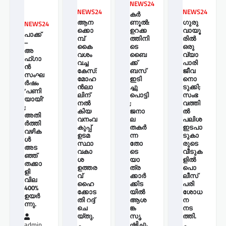
NEWS24
NEWS24
NEWS24
കർ
ആന
ണൂൽ:
ഗുരു
NEWS24
ക്കൊ
ഉറക്ക
വായൂ
പാക്ക്
മ്പ്
ത്തിനി
രില്‍
–
കൈ
ടെ
ഒരു
അ
വശം
ബൈ
വ്യാ
ഫ്ഗാ
വച്ച
ക്ക്
പാരി
ൻ
കേസ്:
ബസ്
ജീവ
സംഘ
മോഹ
ഇടി
നൊ
ർഷം
ന്‍ലാ
ച്ചു
ടുക്കി;
‘പണി
ലിന്
പൊട്ടി
സംഭ
യായി’
നൽ
;
വത്തി
;
കിയ
ജനാ
ല്‍
അതി
വനംവ
ല
പലിശ
ർത്തി
കുപ്പ്
തകർ
ഇടപാ
വഴിക
ഉടമ
ന്ന
ടുകാ
ൾ
സ്ഥാ
തോ
രുടെ
അട
വകാ
ടെ
വീടുക
ഞ്ഞ്
ശ
യാ
ളില്‍
തക്കാ
ഉത്തര
ത്ര
പൊ
ളി
വ്
ക്കാർ
ലീസ്
വില
ഹൈ
ക്കിട
പരി
400%
ക്കോട
യിൽ
ശോധ
ഉയർ
തി റദ്ദ്
ആശ
ന
ന്നു.
ചെ
ങ്ക
നട
യ്തു.
സൃ
ത്തി.
ഷ്ടിച്ചു.
admin