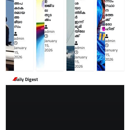
ഉ
ന്നാം
അപ
ശ
ജ്ജ്വ
സ്ഥാ
കടക
യാ
ല
ന
രമായ
ത്രിക
തുട
ത്തേ
അ
ർ
ക്കം
ക്ക്
ഭ്യാ
ഇന്ന്
രോ
സം
ഭൂമി
ഹിത്
യിലേ
admin
ക്ക്
admin
January
admin
15,
January
admin
2026
January
15,
15,
2026
January
2026
15,
2026
Daily Digest