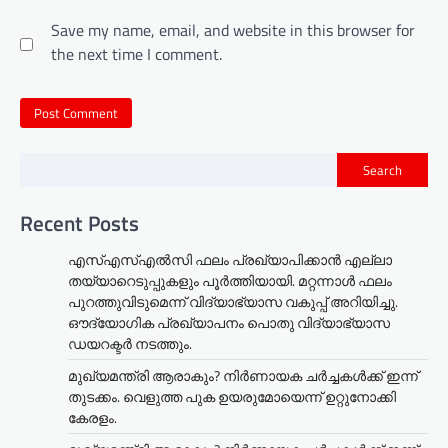
Save my name, email, and website in this browser for
the next time I comment.
Search
Recent Posts
എസ്എസ്എൽസി ഫലം പ്രഖ്യാപിക്കാൻ എല്ലാ
തയ്യാറെടുപ്പുകളും പൂർത്തിയായി. മറ്റന്നാള്‍ ഫലം
പുറത്തുവിടുമെന്ന് വിദ്യാഭ്യാസ വകുപ്പ് അറിയിച്ചു.
ഔദ്യോഗിക പ്രഖ്യാപനം പൊതു വിദ്യാഭ്യാസ
ഡയറക്ടർ നടത്തും.
മുഖ്യമന്ത്രി ആരാകും? നിർണായക ചർച്ചകൾക്ക് ഇന്ന്
തുടക്കം. വെളുത്ത പുക ഉയരുമോയെന്ന് ഉറ്റുനോക്കി
കേരളം.