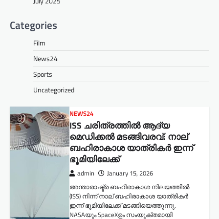
July 2025
Categories
Film
News24
Sports
Uncategorized
NEWS24
ISS ചരിത്രത്തിൽ ആദ്യ
മെഡിക്കൽ മടങ്ങിവരവ്: നാല്
ബഹിരാകാശ യാത്രികർ ഇന്ന്
ഭൂമിയിലേക്ക്
admin
January 15, 2026
അന്താരാഷ്ട്ര ബഹിരാകാശ നിലയത്തിൽ
(ISS) നിന്ന് നാല് ബഹിരാകാശ യാത്രികർ
ഇന്ന് ഭൂമിയിലേക്ക് മടങ്ങിയെത്തുന്നു.
NASAയും SpaceXഉം സംയുക്തമായി