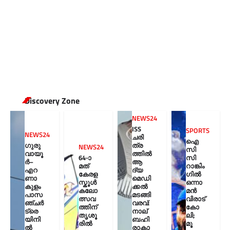
Discovery Zone
NEWS24
ISS
SPORTS
NEWS24
ചരി
ഐ
ഗുരു
ത്ര
NEWS24
സി
വായൂ
ത്തിൽ
64-ാ
സി
ർ–
ആ
മത്
റാങ്കിം
എറ
ദ്യ
കേരള
ഗിൽ
ണാ
മെഡി
സ്കൂൾ
ഒന്നാ
കുളം
ക്കൽ
കലോ
മൻ
പാസ
മടങ്ങി
ത്സവ
വിരാട്
ഞ്ചർ
വരവ്:
ത്തിന്
കോ
ട്രെ
നാല്
തൃശൂ
ലി;
യിനി
ബഹി
രിൽ
മൂ
ൽ
രാകാ