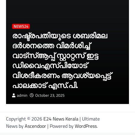
NEWS24
രാഷ്ട്രപതിയുടെ ശബരിമല
ദർശനത്തെ വിമർശിച്ച്
വാട്‌സ്ആപ്പ് സ്റ്റാറ്റസ് ഇട്ട
ഡിവൈഎസ്‌പിയോട്
വിശദീകരണം ആവശ്യപ്പെട്ട്
പാലക്കാട് എസ്.പി.
admin
October 23, 2025
Copyright © 2026
E24 News Kerala
| Ultimate
News by
Ascendoor
| Powered by
WordPress
.