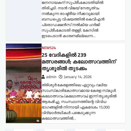
ജനനായകന് സുപ്രീംകോടതിയില്‍
തിരിച്ചടി. നടൻ വിജയ് നേതൃത്വം
നൽകുന്ന രാഷ്ട്രീയ നീക്കവുമായി
ബന്ധപ്പെട്ട വിഷയത്തിൽ കെവിഎൻ
പ്രൊഡക്ഷൻസ് നൽകിയ ഹർജി
സുപ്രീംകോടതി തള്ളി. കേസിൽ
ഇടപെടാൻ കാരണമില്ലെന്ന…
NEWS24
25 വേദികളിൽ 239
മത്സരങ്ങൾ; കലോത്സവത്തിന്
തൃശൂരിൽ തുടക്കം
admin
January 14, 2026
ത്രിശൂർ:കേരളത്തിലെ ഏറ്റവും വലിയ
സാംസ്‌കാരികോത്സവമായ കേരള സ്‌കൂൾ
കലോത്സവം (കലോത്സവം) ഇന്ന് തൃശൂരിൽ
ആരംഭിച്ചു. സംസ്ഥാനത്തിന്റെ വിവിധ
ഭാഗങ്ങളിൽ നിന്നായി ഏകദേശം 15,000
വിദ്യാർത്ഥികൾ പങ്കെടുക്കുന്ന
കലോത്സവത്തിൽ…