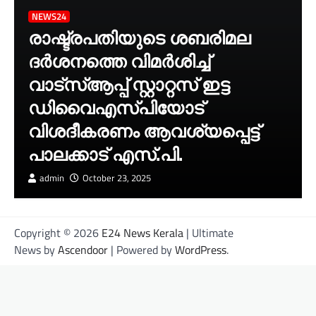
NEWS24
രാഷ്ട്രപതിയുടെ ശബരിമല
ദർശനത്തെ വിമർശിച്ച്
വാട്‌സ്ആപ്പ് സ്റ്റാറ്റസ് ഇട്ട
ഡിവൈഎസ്‌പിയോട്
വിശദീകരണം ആവശ്യപ്പെട്ട്
പാലക്കാട് എസ്.പി.
admin
October 23, 2025
Copyright © 2026
E24 News Kerala
| Ultimate
News by
Ascendoor
| Powered by
WordPress
.