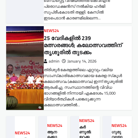
ബന്ധപ്പെട്ട വിഷയത്തിൽ കെവിഎൻ
പ്രൊഡക്ഷൻസ് നൽകിയ ഹർജി
സുപ്രീംകോടതി തള്ളി. കേസിൽ
ഇടപെടാൻ കാരണമില്ലെന്ന…
NEWS24
25 വേദികളിൽ 239
മത്സരങ്ങൾ; കലോത്സവത്തിന്
തൃശൂരിൽ തുടക്കം
admin
January 14, 2026
ത്രിശൂർ:കേരളത്തിലെ ഏറ്റവും വലിയ
സാംസ്‌കാരികോത്സവമായ കേരള സ്‌കൂൾ
കലോത്സവം (കലോത്സവം) ഇന്ന് തൃശൂരിൽ
ആരംഭിച്ചു. സംസ്ഥാനത്തിന്റെ വിവിധ
ഭാഗങ്ങളിൽ നിന്നായി ഏകദേശം 15,000
വിദ്യാർത്ഥികൾ പങ്കെടുക്കുന്ന
കലോത്സവത്തിൽ…
NEWS24
NEWS24
NEWS24
കർ
ആന
ണൂൽ:
ഗുരു
NEWS24
ക്കൊ
ഉറക്ക
വായൂ