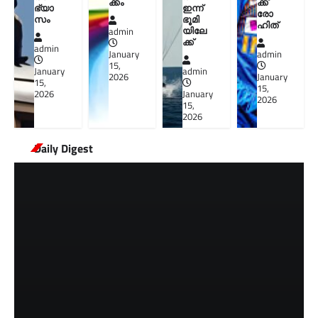
ക്കം
ക്ക്
ഭ്യാ
ഇന്ന്
രോ
സം
ഭൂമി
ഹിത്
യിലേ
admin
ക്ക്
admin
January
admin
15,
January
admin
2026
January
15,
15,
2026
January
2026
15,
2026
Daily Digest