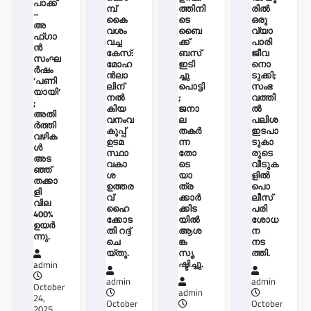
പാക്ക്
മ്പ്
ത്തിനി
രില്‍
–
കൈ
ടെ
ഒരു
അ
വശം
ബൈ
വ്യാ
ഫ്ഗാ
വച്ച
ക്ക്
പാരി
ൻ
കേസ്:
ബസ്
ജീവ
സംഘ
മോഹ
ഇടി
നൊ
ർഷം
ന്‍ലാ
ച്ചു
ടുക്കി;
‘പണി
ലിന്
പൊട്ടി
സംഭ
യായി’
നൽ
;
വത്തി
;
കിയ
ജനാ
ല്‍
അതി
വനംവ
ല
പലിശ
ർത്തി
കുപ്പ്
തകർ
ഇടപാ
വഴിക
ഉടമ
ന്ന
ടുകാ
ൾ
സ്ഥാ
തോ
രുടെ
അട
വകാ
ടെ
വീടുക
ഞ്ഞ്
ശ
യാ
ളില്‍
തക്കാ
ഉത്തര
ത്ര
പൊ
ളി
വ്
ക്കാർ
ലീസ്
വില
ഹൈ
ക്കിട
പരി
400%
ക്കോട
യിൽ
ശോധ
ഉയർ
തി റദ്ദ്
ആശ
ന
ന്നു.
ചെ
ങ്ക
നട
യ്തു.
സൃ
ത്തി.
ഷ്ടിച്ചു.
admin
admin
admin
October
admin
24,
October
October
2025