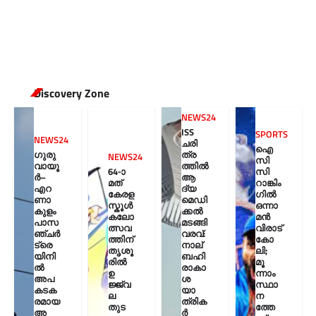
Discovery Zone
NEWS24
ISS
SPORTS
NEWS24
ചരി
ഐ
ഗുരു
ത്ര
NEWS24
സി
വായൂ
ത്തിൽ
64-ാ
സി
ർ–
ആ
മത്
റാങ്കിം
എറ
ദ്യ
കേരള
ഗിൽ
ണാ
മെഡി
സ്കൂൾ
ഒന്നാ
കുളം
ക്കൽ
കലോ
മൻ
പാസ
മടങ്ങി
ത്സവ
വിരാട്
ഞ്ചർ
വരവ്:
ത്തിന്
കോ
ട്രെ
നാല്
തൃശൂ
ലി;
യിനി
ബഹി
രിൽ
മൂ
ൽ
രാകാ
ഉ
ന്നാം
അപ
ശ
ജ്ജ്വ
സ്ഥാ
കടക
യാ
ല
ന
രമായ
ത്രിക
തുട
ത്തേ
അ
ർ