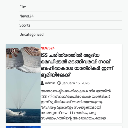
Film
News24
Sports
Uncategorized
NEWS24
ISS ചരിത്രത്തിൽ ആദ്യ
മെഡിക്കൽ മടങ്ങിവരവ്: നാല്
ബഹിരാകാശ യാത്രികർ ഇന്ന്
ഭൂമിയിലേക്ക്
admin
January 15, 2026
അന്താരാഷ്ട്ര ബഹിരാകാശ നിലയത്തിൽ
(ISS) നിന്ന് നാല് ബഹിരാകാശ യാത്രികർ
ഇന്ന് ഭൂമിയിലേക്ക് മടങ്ങിയെത്തുന്നു.
NASAയും SpaceXഉം സംയുക്തമായി
നടത്തുന്ന Crew-11 ദൗത്യം, ഒരു
സംഘാംഗത്തിന്റെ ആരോഗ്യപരമായ…